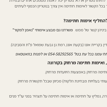
היותו נוטריון או לא. נוטריון יכול לאמת מסמכים אחרים ובמידת
ך בכל הקשור לאימות חתימה אין צורך בנוטריון הכפוף לעיתים
להחליף אימות חתימה?
ן ביניהן קשר של ממש.
משרדנו גם מבצע אימותי "נאמן למקור"
 בקריית אונו (בקעת אונו, רמת גן גבעת שמואל פ"ת והסביבה).
054-582925 או לפנות בוואטסאפ
ו
אימות חתימה מרחוק
בקורונה
חתימה מרחוק באמצעות היוועדות מרחוק.
עותי בעלויות מבחינת הלקוח) מכיוון שבכל תקשורת מרחוק
רה, נמליץ על חתימה או אימות חתימה על תצהיר בפני עו"ד פנים