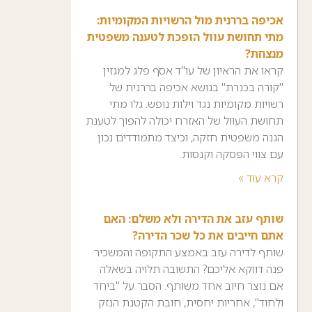
אכיפה בררנית מול הרשויות המקומיות:
מתי תחושת עוול הופכת לטענה משפטית
מנצחת?
קראו את הראיון של עו"ד אסף פלג למגזין
"קורה בכנרת" בנושא אכיפה בררנית של
רשויות מקומיות נגד וילות נופש. גלו מתי
תחושת העוול של האזרח יכולה להפוך לטענת
הגנה משפטית חזקה, וכיצד מתמודדים נכון
עם צווי הפסקה וקנסות.
קרא עוד »
שותף עזב את הדירה ולא משלם: האם
אתם חייבים את כל שכר הדירה?
שותף לדירה עזב באמצע התקופה והמשכיר
פנה דווקא אליכם? התשובה תלויה בשאלה
אם נוצר חיוב אחד משותף. הסבר על "ביחד
ולחוד", אחריות יחסית, חובת הקטנת הנזק