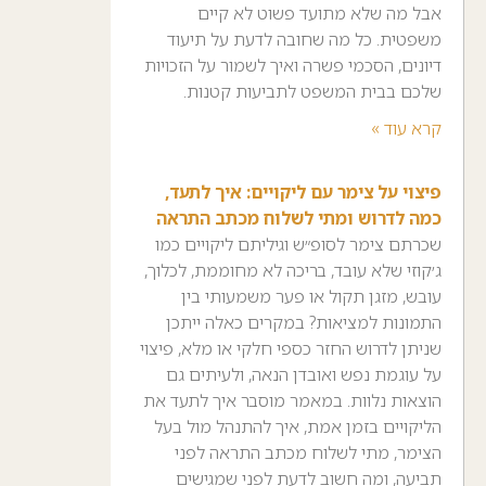
אבל מה שלא מתועד פשוט לא קיים
משפטית. כל מה שחובה לדעת על תיעוד
דיונים, הסכמי פשרה ואיך לשמור על הזכויות
שלכם בבית המשפט לתביעות קטנות.
קרא עוד »
פיצוי על צימר עם ליקויים: איך לתעד,
כמה לדרוש ומתי לשלוח מכתב התראה
שכרתם צימר לסופ״ש וגיליתם ליקויים כמו
ג׳קוזי שלא עובד, בריכה לא מחוממת, לכלוך,
עובש, מזגן תקול או פער משמעותי בין
התמונות למציאות? במקרים כאלה ייתכן
שניתן לדרוש החזר כספי חלקי או מלא, פיצוי
על עוגמת נפש ואובדן הנאה, ולעיתים גם
הוצאות נלוות. במאמר מוסבר איך לתעד את
הליקויים בזמן אמת, איך להתנהל מול בעל
הצימר, מתי לשלוח מכתב התראה לפני
תביעה, ומה חשוב לדעת לפני שמגישים