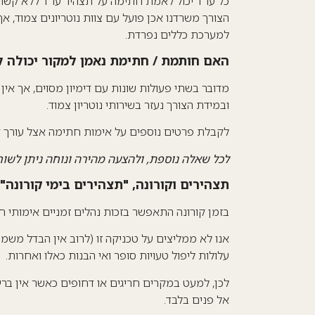
כל עו"ד יכול לאמת חתימה על תצהיר עו"ד ללא קשר ל
הצורך משרדנו אכן פועל עם צוות נוטריונים צמוד, א
למערכת כללים נפרדת.
האם חותמת / חתימת נאמן למקור יכולה 
מדובר בשתי פעולות שונות עם דימיון מסוים, אך אי
ובמידת הצורך נעזר בשירותי נוטריון צמוד.
לקבלת פרטים נוספים על אימות חתימה אצל עורך דין
לכל שאלה נוספת, ולהצעה מהירה ונוחה ניתן לשוחח עמנו בכל עת בטל' 65
תצהירים וקורונה, "תצהירים בימי קורונה", 
בזמן קורונה התאפשר בזכות נהלים זמניים אימותי 
אנו לא ממליצים על טכניקה זו (לרוב אין הבדל משמ
עלולות ליפול טעויות סופר ואי הבנות כאלו ואחרות.
לכן, למעט במקרים חריגים או דחופים כאשר אין ברי
אל פנים בלבד.