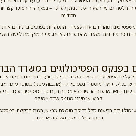
מצא מקום העיסוק של הפסיכולוג. המועד להגשת ערעור על החלטת ו
ההודעה.
 משפטי שונה מהדיון בוועדה עצמה – התמקדות בפגמים בהליך, בראיות ש
ת חוסר מידתיות. מאחר שהמועדים קצרים, פנייה מוקדמת לייעוץ היא ק
 בפנקס הפסיכולוגים במשרד הבר
 על ידי הפסיכולוג הארצי במשרד הבריאות, וועדת הרישום בודקת את ה
רש, ככלל, תואר "מוסמך" בפסיכולוגיה (או גבוה ממנו) ממוסד מוכר. אב
עיות: תואר שוועדת הרישום לא מכירה בו, חוסר במסמכים, עיכוב ברישו
קבוע, או סירוב מנומק שדורש מענה.
ועי מול ועדת הרישום כולל בדיקת הזכאות מראש, הכנת הבקשה והמסמכי
במקרה של דרישות השלמה או סירוב.