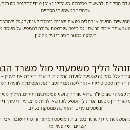
דת התלונות, להשעות פסיכולוג מעיסוקו באופן מיידי לתקופה מוגבלת, ע
שההליך המשמעתי הסתיים.
עשית: השעיה או התליה פוגעות ישירות ביכולת לעבוד, לטפל ולהתפר
מעותה איבוד הרישיון. גם נזיפה שנרשמת עלולה להשפיע על מעמד מק
העסקה במגזר הציבורי ועל מוניטין.
נהל הליך משמעתי מול משרד הבר
דרך כלל בתלונה שמגיעה לוועדת התלונות. הוועדה חוקרת את העניין – 
ת חקירה סטטוטוריות – ומחליטה אם להעביר את הפסיכולוג לוועדת המ
צמה יושבים יו"ר שהוא עורך דין, ושני פסיכולוגים ותיקים. ההליך מעין 
 (עורך דין מטעם המדינה), הפסיכולוג רשאי להיות מיוצג על ידי עורך דין,
ונשמעים עדים. ההחלטה מנומקת בכתב.
המשמעת ניתן לערער בפני בית המשפט המחוזי. זו זכות חשובה, אבל ה
קצרים ויש לפעול מהר.