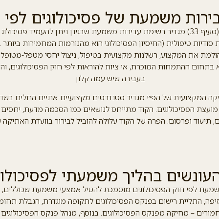
ירות משמעת של פסיכולוגים לפי 
חוק הפסיכולוגים (סעיף 33) מגדיר רשימת עבירות משמעת שבגינן ניתן להעמיד פסיכו
סודיות טיפולית (החיסיון הפסיכולוגי הוא מהנורמות המחמירות ביותר ב
למת את המקצוע, רשלנות מקצועית בטיפול, ניצול יחסי מטפל-מטופל (כו
 בתחום ההתמחות המוכרת, אי ציות להוראות לפי חוק הפסיכולוגים, וה
בעבירה שיש עמה קלון.
קה המקצועית של הפ״י מגדיר סטנדרטים מקצועיים-אתיים החלים בשדה
 מועצת הפסיכולוגים. הקוד מתייחס לנושאים כמו הסכמה מדעת, יחסים כ
, תיעוד ופרסום. הפרה של הקוד עלולה להוביל לבירור בוועדת האתיקה ש
עונשים בהליך משמעתי לפסיכולוג
מעת לפי חוק הפסיכולוגים מוסמכת להטיל אמצעי משמעת שכוללים, בי
יפה, התליית רישום בפנקס הפסיכולוגים לתקופה מוגדרת, הגבלת תחומי
מורים – מחיקה מפנקס הפסיכולוגים. בנוסף, מנהל פנקס הפסיכולוגים ר