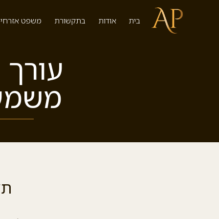
בית
אודות
בתקשורת
משפט אזרחי-
עורך ד
משמעת
תל