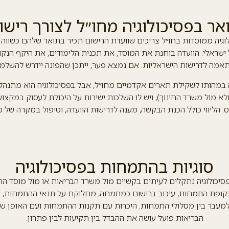
ר בפסיכולוגיה מחו״ל לצורך ריש
לוגיה ממוסדות בחו״ל צריכים שוועדת הרישום תכיר בתואר שלהם כשווה
ישראלי. הוועדה בוחנת את המוסד, את תכנית הלימודים, את היקף הנקו
אמה לדרישות הישראליות. אם נמצא פער, ייתכן שהפונה יידרש להשלמו
 במהותו לשקילת תארים אקדמיים מחו״ל, אבל בפסיכולוגיה הוא מתנהל
לא מול משרד החינוך), ויש לו השלכות ישירות על היכולת לעסוק במקצו
. הליווי כולל הכנת הבקשה, מענה לדרישות הוועדה, וטיפול במקרה של סי
סוגיות בהתמחות בפסיכולוגיה
יכולוגיה נתקלים לעיתים בקשיים מול משרד הבריאות או מול מוסד הה
ופת התמחות, עיכוב ברישום כמתמחה, מחלוקת על תנאי ההתמחות, א
למעבר בין מסלולי התמחות. היכרות עם תקנות ההתמחות ועם האופן ש
הבריאות פועל עושה את ההבדל בין תקיעות לבין פתרון.