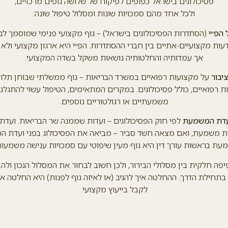
פסיכולוגים בישראל כפופים לפיקוח של שלושה גופים מרכזיים,
ולכל אחד מהם סמכויות שונות ומסלול טיפול שונה:
 הפ״י
(הסתדרות הפסיכולוגים בישראל) – גוף מקצועי פנימי שמוסמך לבד
דעות מקצועיים-אתיים בין חברי ההסתדרות. הפ״י היא ארגון מקצועי ול
אך עמדותיה והחלטותיה נושאות משקל בשדה המקצועי.
יבור
על מקצועות רפואיים במשרד הבריאות – גוף ממשלתי שבוחן תלונ
ת רפואיים, כולל פסיכולוגים. במקרים המתאימים, הטיפול עשוי להתגלג
משמעתיים או רגולטוריים נוספים.
ועדת המשמעת
לפי חוק הפסיכולוגים – ועדות שממנה שר הבריאות. ועדת
ת משמעת, ואם מצאה חשד סביר – מביאה את הפסיכולוג בפני ועדת ה
ת בראשות עורך דין היא גוף מעין שיפוטי עם סמכויות ענישה משמעות
פה חלקית בין מסלולי הבירור, ולכן חשוב לבחור את המסלול הנכון ול
 בתחילת הדרך. ההחלטה איך להגיב (או לאיזה גוף לפנות) היא החלטה 
לקבל בייעוץ מקצועי.