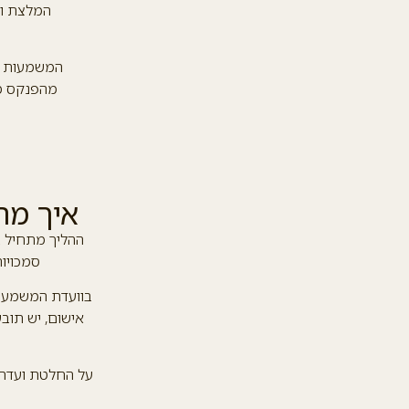
המלצת וע
המשמעות המ
מהפנקס מש
איך מת
ההליך מתחיל ב
סמכויו
בוועדת המשמעת ע
אישום, יש תובע
על החלטת ועדת 