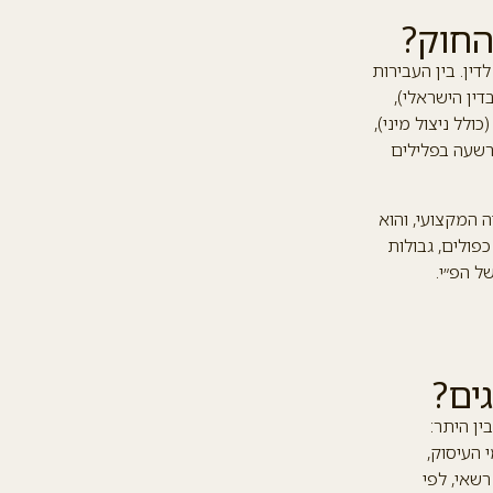
החוק?
לוג לדין. בין העבירות
דין הישראלי),
לל ניצול מיני),
רשעה בפלילים
 המקצועי, והוא
פולים, גבולות
ל הפ״י.
ים?
ן היתר:
 העיסוק,
שאי, לפי