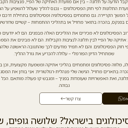
קבל הודעה על תלונה – בין אם מוועדת האתיקה של הפ״י, מנציבות הקב
ועדת התלונות לפי חוק הפסיכולוגים – נכנס להליך שעלול להשפיע על הר
 המשך הקריירה. גם מתמחים בפסיכולוגיה ופסיכולוגים בתחילת דרכם 
 בפנקס, בהכרה בתואר מחו״ל או בתהליכי ההתמחות – קשיים שדורשים
וב הפסיכולוגים לא מכירים את ההליכים האלה מבפנים. הם לא יודעים מ
 אתיקה של הפ״י לבין תלונה לנציבות הקבילות. הם לא מבינים את הסמכ
חוק הפסיכולוגים. והם לא תמיד מודעים לכך שהתגובה הראשונה שלהם 
שמתחיל הדיון הפורמלי – עלולה להכריע את גורל ההליך.
לג, מלווה פסיכולוגים ומתמחים בהליכי אתיקה ומשמעת מקצועית, וכן בסו
כרה בתארים מחו״ל. הגישה שלי מנהלית-רגולטורית: אני בוחן את המסג
ונה, ואת האפשרויות שעומדות בפניך – ומגבש קו פעולה מותאם. הכל מ
גבוהה.
אפ
צרו קשר
כולוגים בישראל? שלושה גופים, 