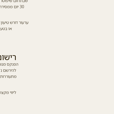
שבתחום שיפוטו נ
ערעור דורש טיעון
או בטענ
רישום
הפנקס מנוהל
להירשם נד
מתעוררות ב
ליווי מקצ