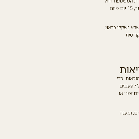
עדת המשמעת הוא
30 יום ממסירת ההחלטה. גם על השעיה זמנית ניתן לערער – במקרה זה המועד קצר יותר, 15 יום מיום
לא נשקלו כראוי,
ריטית.
יאות
זכאות. כדי
ל לפעמים
ם זמני או
ם, ומענה