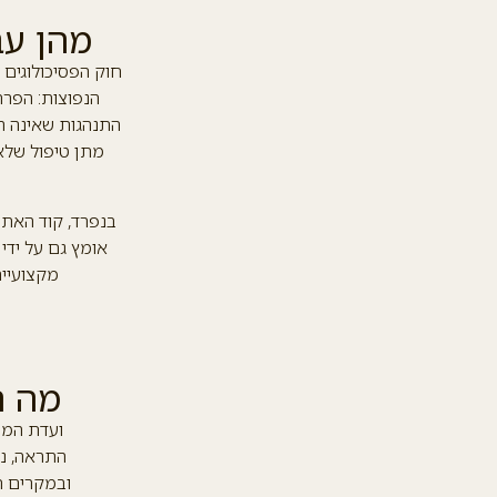
מהן עב
הנפוצות: הפרת 
התנהגות שאינה הו
מתן טיפול שלא
בנפרד, קוד האתי
אומץ גם על ידי
מקצועיים
מה ה
ועדת המש
התראה, נז
ובמקרים ח