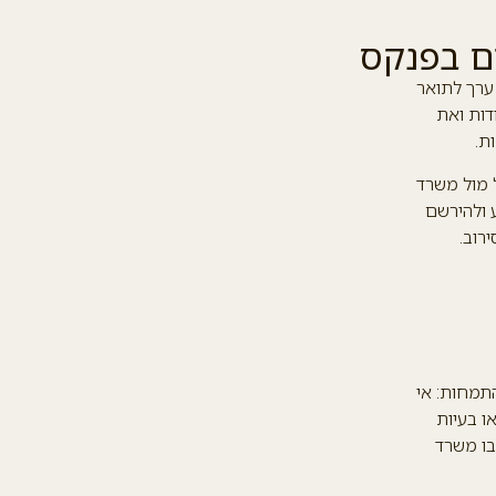
ום בפנקס
 ערך לתואר
דות ואת
ת.
 מול משרד
ע ולהירשם
רוב.
תמחות: אי
ו בעיות
בו משרד