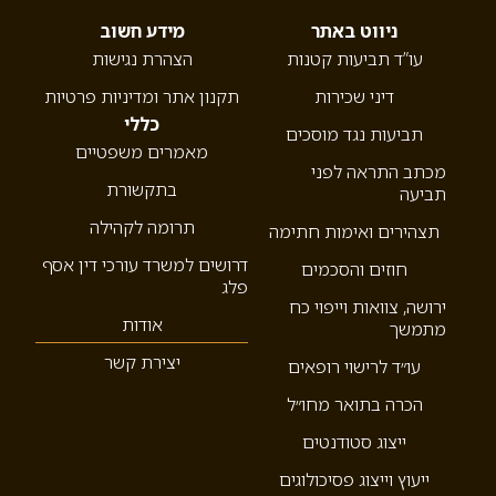
ניווט באתר
מידע חשוב
עו”ד תביעות קטנות
הצהרת נגישות
דיני שכירות
תקנון אתר ומדיניות פרטיות
כללי
תביעות נגד מוסכים
מאמרים משפטיים
מכתב התראה לפני
בתקשורת
תביעה
תרומה לקהילה
תצהירים ואימות חתימה
דרושים למשרד עורכי דין אסף
חוזים והסכמים
פלג
ירושה, צוואות וייפוי כח
אודות
מתמשך
יצירת קשר
עו״ד לרישוי רופאים
הכרה בתואר מחו״ל
ייצוג סטודנטים
ייעוץ וייצוג פסיכולוגים