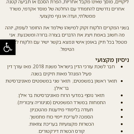
ליקויים, מוסך שאינו מקבל אחריות, הפרת הסכם או תביעה קטנה.
אחרים נדרשים להתמודד עם החלטה של מוסד אקדמי, משרד
ממשלתי, ועדה או גוף מקצועי.
בשני המקרים הלקוח זקוק למישהו שילמד את החומר לעומק, יזהה
מה חשוב באמת ויציג את הדברים בצורה ברורה ומשכנעת. אני
פתח סרגל
מטפל בכל תיק באופן אישי ונמצא בקשר ישיר עם הלקוח לאורך
הטיפול.
ניסיון מקצועי
חבר לשכת עורכי הדין בישראל משנת 2018. מאז עורך דין
פעיל המנהל מאות תיקים בשנה.
תואר ראשון במשפטים; תואר שני במשפטים מאוניברסיטת
בר־אילן.
תואר נוסף במדעי הרוח מאוניברסיטת בר אילן.
התמחות במשרד המשפטים (סניגוריה ציבורית).
תעודה בלימודי מידענות מהטכניון.
הסמכה לעריכת ייפוי כוח מתמשך.
הכשרות מקצועיות בעריכת צוואות.
קורס הכשרת דירקטורים.