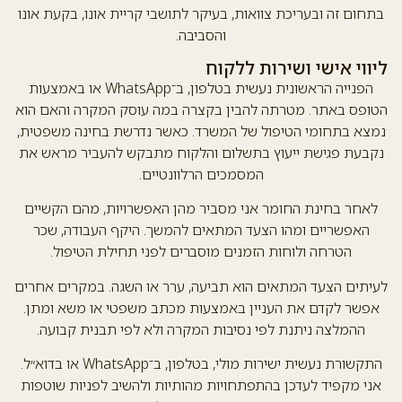
בתחום זה ובעריכת צוואות, בעיקר לתושבי קריית אונו, בקעת אונו
והסביבה.
ליווי אישי ושירות ללקוח
הפנייה הראשונית נעשית בטלפון, ב־WhatsApp או באמצעות
הטופס באתר. מטרתה להבין בקצרה במה עוסק המקרה והאם הוא
נמצא בתחומי הטיפול של המשרד. כאשר נדרשת בחינה משפטית,
נקבעת פגישת ייעוץ בתשלום והלקוח מתבקש להעביר מראש את
המסמכים הרלוונטיים.
לאחר בחינת החומר אני מסביר מהן האפשרויות, מהם הקשיים
האפשריים ומהו הצעד המתאים להמשך. היקף העבודה, שכר
הטרחה ולוחות הזמנים מוסברים לפני תחילת הטיפול.
לעיתים הצעד המתאים הוא תביעה, ערר או השגה. במקרים אחרים
אפשר לקדם את העניין באמצעות מכתב משפטי או משא ומתן.
ההמלצה ניתנת לפי נסיבות המקרה ולא לפי תבנית קבועה.
התקשורת נעשית ישירות מולי, בטלפון, ב־WhatsApp או בדוא״ל.
אני מקפיד לעדכן בהתפתחויות מהותיות ולהשיב לפניות שוטפות