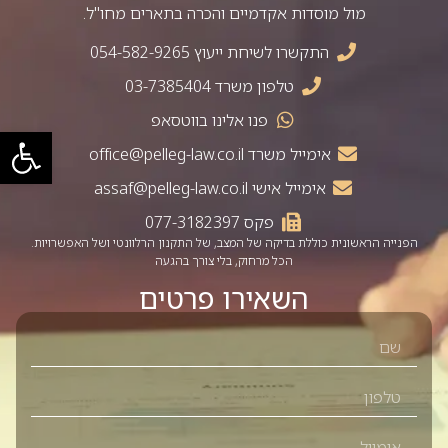
מול מוסדות אקדמיים והכרה בתארים מחו"ל.
התקשרו לשיחת ייעוץ 054-582-9265
טלפון משרד 03-7385404
פנו אלינו בווטסאפ
פתח סרגל
אימייל משרד
office@pelleg-law.co.il
אימייל אישי
assaf@pelleg-law.co.il
פקס 077-3182397
הפנייה הראשונית כוללת בדיקה של המצב, של התקנון הרלוונטי ושל האפשרויות.
הכל מרחוק, בלי צורך בהגעה
השאירו פרטים