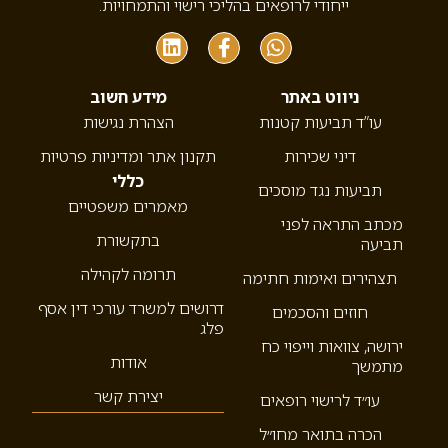
ייחודי לרופאים בהליכי רישוי והתמחויות.
ניווט באתר
מידע חשוב
עו”ד תביעות קטנות
הצהרת נגישות
דיני שכירות
תקנון אתר ומדיניות פרטיות
כללי
תביעות נגד מוסכים
מאמרים משפטיים
מכתב התראה לפני
בתקשורת
תביעה
תרומה לקהילה
תצהירים ואימות חתימה
דרושים למשרד עורכי דין אסף
חוזים והסכמים
פלג
ירושה, צוואות וייפוי כח
אודות
מתמשך
יצירת קשר
עו״ד לרישוי רופאים
הכרה בתואר מחו״ל