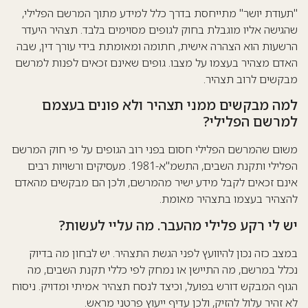
"תעודת יושר" מתייחסת בדרך כלל למידע מתוך המרשם הפלילי,
שהגישה אליו מוגבלת בחוק לגופים מסוימים בלבד. תצהיר היעדר
הרשעות הוא הצהרה אישית, חתומה ומאומתת בידי עורך דין, שבה
האדם מצהיר בעצמו על מצבו. גופים שאינם זכאים לפנות למרשם
מבקשים לרוב תצהיר.
למה מבקשים ממני תצהיר ולא פונים בעצמם
למרשם הפלילי?
משום שהמרשם הפלילי חסום בפני רוב הגופים על פי חוק המרשם
הפלילי ותקנת השבים, התשמ"א-1981. מעסיקים ורשויות רבים
אינם זכאים לקבל מידע ישיר מהמרשם, ולכן הם מבקשים מהאדם
להצהיר בעצמו בתצהיר מאומת.
יש לי רקע פלילי מהעבר. מה עליי לעשות?
במצב כזה נכון להיוועץ לפני הגשת התצהיר. יש לבחון מה בדיוק
נכלל במרשם, מה התיישן או נמחק לפי כללי תקנת השבים, מה
הגוף המבקש דורש בפועל, וכיצד לנסח תצהיר אמיתי ומדויק. ניסוח
לא זהיר עלול להזיק, ולכן עדיף ייעוץ פרטני מראש.