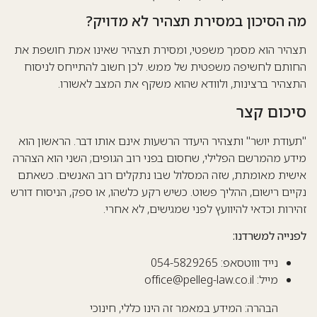
מה הסיכון במסירת תצהיר לא מדויק?
תצהיר הוא מסמך משפטי, ומסירת תצהיר שאינו אמת חושפת את
החותם לחשיפה משפטית של ממש. לכן חשוב להתייחס לניסוח
התצהיר ברצינות, ולוודא שהוא משקף את המצב לאשורו.
סיכום קצר
"תעודת יושר" ו
תצהיר
היעדר הרשעות אינם אותו דבר. הראשון הוא
מידע מהמרשם הפלילי, שחסום בפני רוב הגופים; השני הוא הצהרה
אישית מאומתת, שזה המסלול שבו נתקלים רוב האנשים. כשאתם
נקיים רישום, ההליך פשוט. כשיש רקע כלשהו, או ספק, הניסוח דורש
זהירות וכדאי להיוועץ לפני שמגישים, לא אחרי.
לפנייה למשרדנו:
נייד וווטסאפ:
054-5829265
מייל:
office@pelleg-law.co.il
הבהרה: המידע במאמר זה הינו כללי, חינוכי