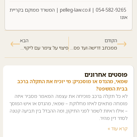
054-582-9265
|
pelleg-law.co.il
| המשרד ממוקם בקריית
אונו
הקודם
הבא
ממכתב דרישה ועד פסק דין, ומה באמת קובע אם תגבה
פיצוי על צימר עם ליקויים: איך לתעד, כמה לדרוש ומתי לשלוח מכתב התראה
פוסטים אחרונים
שמאי, מהנדס או מוסכניק: מי יוכיח את התקלה ברכב
בבית המשפט?
לא כל תקלה ברכב מוכיחה את עצמה. המאמר מסביר איזה
מומחה מתאים לאיזו מחלוקת – שמאי, מהנדס או איש המוסך
– אילו ראיות לשמר לפני התיקון, ומה ההבדל בין תביעה קטנה
לסדר דין מהיר.
קרא עוד »