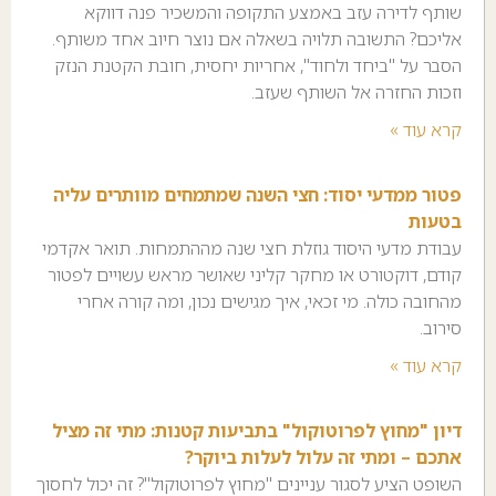
שותף לדירה עזב באמצע התקופה והמשכיר פנה דווקא
אליכם? התשובה תלויה בשאלה אם נוצר חיוב אחד משותף.
הסבר על "ביחד ולחוד", אחריות יחסית, חובת הקטנת הנזק
וזכות החזרה אל השותף שעזב.
קרא עוד »
פטור ממדעי יסוד: חצי השנה שמתמחים מוותרים עליה
בטעות
עבודת מדעי היסוד גוזלת חצי שנה מההתמחות. תואר אקדמי
קודם, דוקטורט או מחקר קליני שאושר מראש עשויים לפטור
מהחובה כולה. מי זכאי, איך מגישים נכון, ומה קורה אחרי
סירוב.
קרא עוד »
דיון "מחוץ לפרוטוקול" בתביעות קטנות: מתי זה מציל
אתכם – ומתי זה עלול לעלות ביוקר?
השופט הציע לסגור עניינים "מחוץ לפרוטוקול"? זה יכול לחסוך