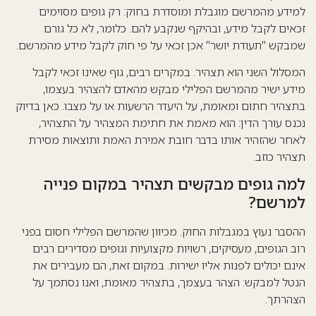
למידע מהמרשם מוגבלת ומוסדרת בחוק: רק גופים מסוימים
זכאים לקבל מידע, ובהיקף שנקבע להם. כלומר, לא כל גורם
שמבקש "תעודת יושר" אכן זכאי על פי חוק לקבל מידע מהמרשם.
המסלול השני הוא תצהיר. במקרים רבים, גוף שאינו זכאי לקבל
מידע ישיר מהמרשם הפלילי מבקש מהאדם להצהיר בעצמו,
בתצהיר חתום ומאומת, על היעדר הרשעות או על מצבו. כאן בדיוק
נכנס עורך הדין: הוא מאמת את חתימת המצהיר על התצהיר,
לאחר שהזהיר אותו בדבר חובת אמירת האמת ותוצאות מסירת
תצהיר כוזב.
למה גופים מבקשים תצהיר במקום פנייה
למרשם?
ההסבר נעוץ במגבלות החוק. מכיוון שהמרשם הפלילי חסום בפני
רוב הגופים, מעסיקים, רשויות מקצועיות וגופים מסדירים רבים
אינם יכולים לפנות אליו ישירות. במקום זאת, הם מעבירים את
הנטל למבקש: הצהר בעצמך, בתצהיר מאומת, ואנו נסתמך על
הצהרתך.