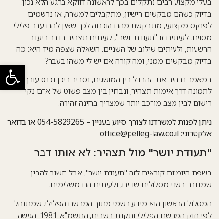
בעלי מקצוע רבים נתקלים בכך לראשונה דווקא ברגע הלא נכון:
בדיוק כשהם מבקשים רישיון, מתקבלים למשרה, או נרשמים
לפנקס מקצועי, מתבקשת מהם הוכחה לכך שאין להם עבר פלילי
מסוים. לעיתים זו "תעודת יושר", לעיתים תצהיר בדבר היעדר
הרשעות, ולעיתים שילוב של השניים. השאלה שצפה מיד היא: מה
בדיוק מבקשים ממני, ומה קורה אם יש לי משהו בעבר?
פתח סרגל
במאמר נבהיר את ההבדל בין המושגים, נסביר היכן נכנס עורך הדין
לתמונה דרך אימות תצהיר, ונבחין בין מצב פשוט של אדם נקי
רישום לבין מצב מורכב יותר שמצריך בחינה זהירה.
ניתן לפנות למשרדנו לצורך סיוע בעניין – 054-5829265 או בדואר
אלקטרוני:
office@pelleg-law.co.il
"תעודת יושר" מול תצהיר: לא אותו דבר
בשפת היומיום קוראים לזה "תעודת יושר", אבל חשוב להבין
שמדובר בשני מסלולים שונים, ולעיתים הם משלימים.
המסלול הראשון הוא מידע רשמי מתוך המרשם הפלילי, שמתנהל
לפי חוק המרשם הפלילי ותקנת השבים, התשמ"א-1981. הגישה