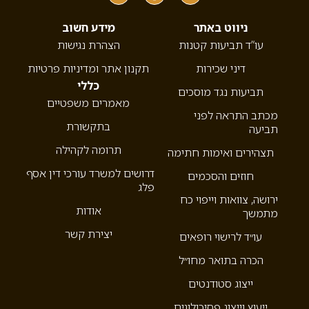
ניווט באתר
מידע חשוב
עו”ד תביעות קטנות
הצהרת נגישות
דיני שכירות
תקנון אתר ומדיניות פרטיות
כללי
תביעות נגד מוסכים
מאמרים משפטיים
מכתב התראה לפני
בתקשורת
תביעה
תרומה לקהילה
תצהירים ואימות חתימה
דרושים למשרד עורכי דין אסף
חוזים והסכמים
פלג
ירושה, צוואות וייפוי כח
אודות
מתמשך
יצירת קשר
עו״ד לרישוי רופאים
הכרה בתואר מחו״ל
ייצוג סטודנטים
ייעוץ וייצוג פסיכולוגים