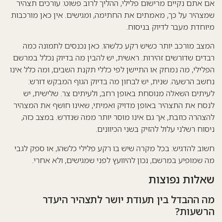
אם אתם נקיים מרישום פלילי, ההליך לרוב פשוט: עורכים תצהיר
שמצהיר על כך, מאמתים את החתימה, ומגישים. אין כאן מורכבות
מיוחדת מעבר לדיוק בניסוח.
המצב מורכב יותר כשיש רקע כלשהו. כאן נכנסים לתמונה כמה
רבדים שדורשים זהירות. ראשית, יש להבין מה בדיוק נכלל במרשם
הפלילי, מה נמחק או התיישן לפי כללי תקנת השבים, ומה כלל אינו
נחשב הרשעה. שנית, יש לבחון מה בדיוק הגוף המבקש דורש:
לעיתים השאלה מנוסחת באופן רחב, ולעיתים צר. שלישית, יש
לנסח את התצהיר באופן מדויק ואמיתי, שאינו חושף את המצהיר
להצהרה כוזבת, אך גם אינו מוסר יותר ממה שנדרש. במצב כזה,
ניסוח רשלני עלול להזיק בשני הכיוונים.
חשוב להדגיש: בכל מקרה שיש בו רקע פלילי כלשהו, או ספק לגבי
מה שמופיע במרשם, נכון להיוועץ לפני שמגישים, ולא אחרי.
שאלות נפוצות
מה ההבדל בין תעודת יושר לתצהיר היעדר
הרשעות?