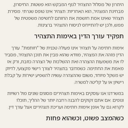
היתרון של מסלול התצהיר לגוף המבקש הוא פשטות. החיסרון,
מבחינת המצהיר, הוא האחריות: תצהיר אינו טופס שגרתי. מסירת
תצהיר שאינו אמת חושפת את החותם לחשיפה משפטית של
ממש, ולכן יש להתייחס לניסוח התצהיר ברצינות.
תפקיד עורך הדין באימות התצהיר
אימות חתימה על תצהיר אינו פעולה טכנית של "חותמת". עורך
הדין מזהה את המצהיר, מוודא שהוא מבין את תוכן התצהיר, מסביר
לו את משמעות ההצהרה ואת ההשלכות של הצהרה כוזבת, ורק אז
מאמת את החתימה. כשמדובר בתצהיר לצורך רישוי מקצועי, לדיוק
יש משקל מיוחד, משום שההצהרה עשויה להשפיע ישירות על קבלת
רישיון או על קליטה למשרה.
במשרדנו אנו עוסקים באימות תצהירים מסוגים שונים מול רשויות
וגופים. אם אתם זקוקים להבנה רחבה יותר של ההליך, תוכלו
לקרוא גם על אופן אימות חתימה ועריכת תצהירים אצל עורך דין.
כשהמצב פשוט, וכשהוא פחות