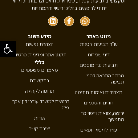
ומקצועי בתביעות קטנות, שכירויות, חוזים וצרכנות, וכן ליווי
ייחודי לרופאים בהליכי רישוי והתמחויות.
ניווט באתר
מידע חשוב
פתח סרגל
עו”ד תביעות קטנות
הצהרת נגישות
דיני שכירות
תקנון אתר ומדיניות פרטיות
כללי
תביעות נגד מוסכים
מאמרים משפטיים
מכתב התראה לפני
בתקשורת
תביעה
תרומה לקהילה
תצהירים ואימות חתימה
דרושים למשרד עורכי דין אסף
חוזים והסכמים
פלג
ירושה, צוואות וייפוי כח
אודות
מתמשך
יצירת קשר
עו״ד לרישוי רופאים