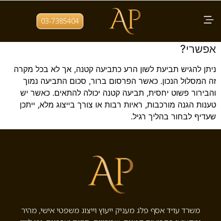
תגית:
שיימינג בפייסבוק
03-7385404
תביעת לשון הרע בתביעות קטנות – האם זה
אפשרי?
ניתן להגיש תביעת לשון הרע כתביעה קטנה, אך לא בכל מקרה
זה המסלול הנכון. כאשר הפרסום ברור, סכום התביעה נמוך
והבירור פשוט יחסית, תביעה קטנה יכולה להתאים. כאשר יש
טענות הגנה מורכבות, ראיות רבות או צורך בייצוג מלא, ייתכן
שעדיף לבחור בהליך רגיל.
משרד עו״ד אסף פלג מעניק ייעוץ וייצוג משפטי אישי, מהיר