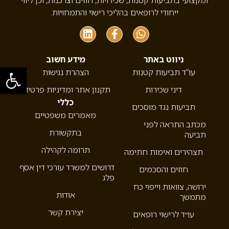
ומקצועי בתביעות קטנות, שכירויות, חוזים וצרכנות, וכן ליווי
ייחודי לרופאים בהליכי רישוי והתמחויות.
ניווט באתר
מידע חשוב
פתח סרגל
עו”ד תביעות קטנות
הצהרת נגישות
דיני שכירות
תקנון אתר ומדיניות פרטיות
כללי
תביעות נגד מוסכים
מאמרים משפטיים
מכתב התראה לפני
בתקשורת
תביעה
תרומה לקהילה
תצהירים ואימות חתימה
דרושים למשרד עורכי דין אסף
חוזים והסכמים
פלג
ירושה, צוואות וייפוי כח
אודות
מתמשך
יצירת קשר
עו״ד לרישוי רופאים