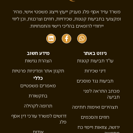
משרד עו״ד אסף פלג מעניק ייעוץ וייצוג משפטי אישי, מהיר
ומקצועי בתביעות קטנות, שכירויות, חוזים וצרכנות, וכן ליווי
ייחודי לרופאים בהליכי רישוי והתמחויות.
ניווט באתר
מידע חשוב
עו”ד תביעות קטנות
הצהרת נגישות
דיני שכירות
תקנון אתר ומדיניות פרטיות
כללי
תביעות נגד מוסכים
מאמרים משפטיים
מכתב התראה לפני
בתקשורת
תביעה
תרומה לקהילה
תצהירים ואימות חתימה
דרושים למשרד עורכי דין אסף
חוזים והסכמים
פלג
ירושה, צוואות וייפוי כח
אודות
מתמשך