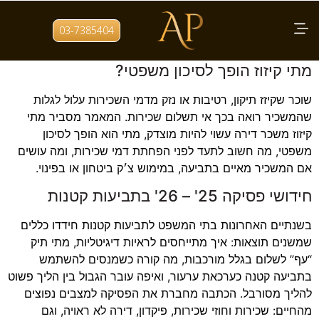
תגית:
פיקדון שכירות
03-7385404
קיזזתי משכר הדירה והמשכיר מאיים בתביעה:
מתי קיזוז הופך לסיכון משפטי?
שוכר שקיזז תיקון, רטיבות או נזק מדמי השכירות עלול לגלות
שהמשכיר רואה בכך אי תשלום שכירות. המאמר מסביר מתי
קיזוז משכר דירה עשוי להיות מוצדק, מתי הוא הופך לסיכון
משפטי, מה חשוב לתעד לפני הפחתת דמי שכירות, ומה עושים
אם המשכיר מאיים בתביעה, במימוש צ׳ק ביטחון או בפינוי.
חידושי פסיקה 25' – 26' בתביעות קטנות
בשנתיים האחרונות בתי המשפט לתביעות קטנות חידדו כללים
שמשנים תוצאות: איך מתייחסים לראיות דיגיטליות, מתי תיק
“עף” לשלום בגלל מורכבות, מה קורה כשמנסים להשתמש
בתביעה קטנה כערכאת ערעור, ואיפה עובר הגבול בין הליך פשוט
להליך מסורבל. הכתבה מחברת את הפסיקה למצבים נפוצים
מהחיים: שכירות וחוזי שכירות, פיקדון, דירה לא ראויה, וגם