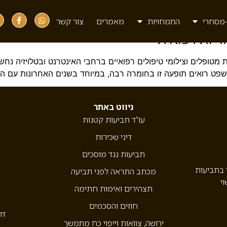
מסחרי
התמחויות
מאמרים
צור קשר
דיות רפואית
מטופלים וצילומי טיפולים רפואיים ברחבי האינטרנט ובטלויזיה נח
שפט רואים תופעה זו בחומרה רבה, במיוחד בשנים האחרונות עם הת
ניווט באתר
עו”ד תביעות קטנות
דיני שכירות
תביעות נגד מוסכים
י בתביעות
מכתב התראה לפני תביעה
וי
תצהירים ואימות חתימה
חוזים והסכמים
דר
ירושה, צוואות וייפוי כח מתמשך