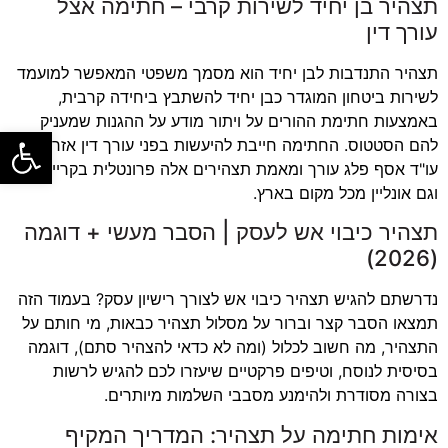
תצהיר בן יחיד לשירות קרבי – חתימה אצל
עורך דין
תצהיר התנדבות לבן יחיד הוא מסמך משפטי המאפשר למועמד
לשירות ביטחון המוגדר כבן יחיד להשתבץ ביחידה קרבית,
באמצעות חתימת ההורים על ויתור מודע על ההגנות שמעניק
פתח סרגל
להם הסטטוס. החתימה חייבת להיעשות בפני עורך דין אזרחי.
עו"ד אסף פלג עורך ומאמת תצהירים אלה פרונטלית בקריית אונו
וגם אונליין מכל מקום בארץ.
תצהיר כיבוי אש לעסק | הסבר מעשי + דוגמה
(2026)
נדרשתם להגיש תצהיר כיבוי אש לצורך רישיון עסק? בעמוד הזה
תמצאו הסבר קצר וברור על מסלול תצהיר כבאות, מי חותם על
התצהיר, מה חשוב לכלול (ומה לא כדאי להצהיר סתם), דוגמה
בסיסית לנוסח, וטיפים פרקטיים שיעזרו לכם להגיש לרשות
בצורה מסודרת ולהימנע מסבבי השלמות מיותרים.
אימות חתימה על תצהיר: המדריך המקיף