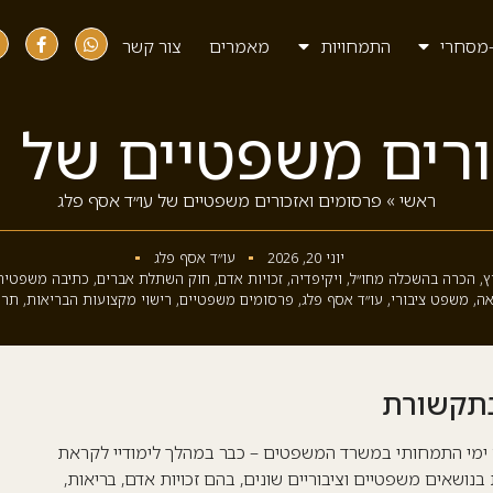
מסחרי
התמחויות
מאמרים
צור קשר
ורים משפטיים של ע
ראשי
»
פרסומים ואזכורים משפטיים של עו״ד אסף פלג
יוני 20, 2026
עו״ד אסף פלג
ץ
,
הכרה בהשכלה מחו״ל
,
ויקיפדיה
,
זכויות אדם
,
חוק השתלת אברים
,
כתיבה משפטית
אה
,
משפט ציבורי
,
עו״ד אסף פלג
,
פרסומים משפטיים
,
רישוי מקצועות הבריאות
,
תרו
בתקשורת
ם ימי התמחותי במשרד המשפטים – כבר במהלך לימודיי לקראת
נושאים משפטיים וציבוריים שונים, בהם זכויות אדם, בריאות,