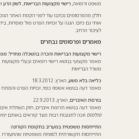
משפט ורפואה,
רישוי מקצועות הבריאות
,
לשון הרע
וס
חלק מהפרסומים נכתבו עוד לפני הקמת האתר הנוכח
אותי גם כיום: הגנה על זכויות הפרט מול מוסדות, בי
לציבור הרחב.
מאמרים ופרסומים נבחרים
רישוי מקצועות הבריאות והכרה בהשכלה מחו״ל: מפת
מאמר מקצועי בנושא רישוי רופאים ובעלי מקצועות בר
משרד הבריאות.
כליאה בלא פשע
, הארץ, 18.3.2012
מאמר דעה בנושא אשפוז כפוי, זכויות הפרט והמתח ש
בורסת האיברים
, הארץ, 22.9.2013
מאמר דעה בנושא תרומת איברים, חוק השתלת איברי
פולמוס
וזכה לתגובות רבות מצד קוראים באותם ימים
התייחסות משפטית במעריב
בתקופת הקורונה
התייחסות תקשורתית לסוגיות משפטיות שהתעוררו בת