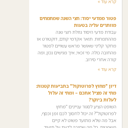
קרא עוד »
פטור ממדעי יסוד: חצי השנה שמתמחים
מוותרים עליה בטעות
עבודת מדעי היסוד גוזלת חצי שנה
מההתמחות. תואר אקדמי קודם, דוקטורט או
מחקר קליני שאושר מראש עשויים לפטור
מהחובה כולה. מי זכאי, איך מגישים נכון, ומה
קורה אחרי סירוב.
קרא עוד »
דיון "מחוץ לפרוטוקול" בתביעות קטנות:
מתי זה מציל אתכם – ומתי זה עלול
לעלות ביוקר?
השופט הציע לסגור עניינים "מחוץ
לפרוטוקול"? זה יכול לחסוך לכם זמן וכסף,
אבל מה שלא מתועד פשוט לא קיים
משפטית. כל מה שחובה לדעת על תיעוד