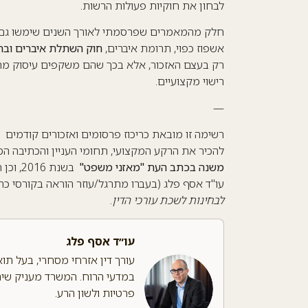
לבחון את חוקיות פעולות הרשות.
חלק מהמאמרים שפרסמתי לאורך השנים שימשו גם כמק
אשפוז כפוי, תרומת איברים,
חוק השתלת איברים
ו
בח
רק בעצם האזכור, אלא בכך שהם משקפים עיסוק מתמש
רישוי מקצועיים.
—
רשימה זו מובאת כריכוז פרסומים ואזכורים קודמים –
להכיר את הרקע המקצועי, תחומי העניין והכתיבה ה
משנה בכתב העת "מאזני משפט"
עו"ד אסף פלג (בעברו מתרגל/עוזר הוראה בקורסי כ
לבחינות לשכת עורכי הדין
.
עו״ד אסף פלג
עורך דין אזרחי מסחרי, בעל תו
במדעי הרוח. המשרד מעניק שירות
פרטיות ולשון הרע.