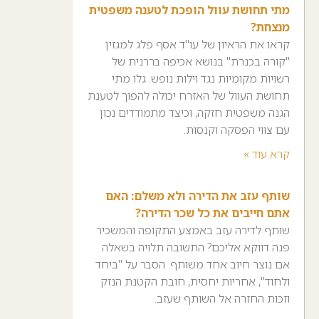
מתי תחושת עוול הופכת לטענה משפטית
מנצחת?
קראו את הראיון של עו"ד אסף פלג למגזין
"קורה בכנרת" בנושא אכיפה בררנית של
רשויות מקומיות נגד וילות נופש. גלו מתי
תחושת העוול של האזרח יכולה להפוך לטענת
הגנה משפטית חזקה, וכיצד מתמודדים נכון
עם צווי הפסקה וקנסות.
קרא עוד »
שותף עזב את הדירה ולא משלם: האם
אתם חייבים את כל שכר הדירה?
שותף לדירה עזב באמצע התקופה והמשכיר
פנה דווקא אליכם? התשובה תלויה בשאלה
אם נוצר חיוב אחד משותף. הסבר על "ביחד
ולחוד", אחריות יחסית, חובת הקטנת הנזק
וזכות החזרה אל השותף שעזב.