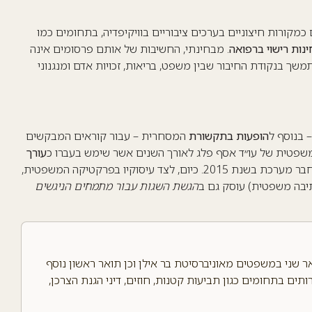
ורות חיצוניים בערכים ציבוריים בוויקיפדיה, בתחומים כמו
ינות רישוי ברפואה
. מבחינתי, החשיבות של אותם פרסומים אינה
ך בנקודת החיבור שבין משפט, בריאות, זכויות אדם ומנגנוני
 בנוסף ל
הופעות בתקשורת
המסחרית – עבור קוראים המבקשים
משפטית של עו״ד אסף פלג לאורך השנים אשר שימש בעברו כ
עורך
בשנת 2016, וכן חבר מערכת בשנת 2015. כיום, לצד עיסוקיו בפרקטיקה המשפטית,
תיבה משפטית) עוסק גם ב
הגשת השגות עבור מתמחים הניגשים
אר שני במשפטים מאוניברסיטת בר אילן וכן תואר ראשון נוסף
ים בתחומים כגון תביעות קטנות, חוזים, דיני הגנת הצרכן,