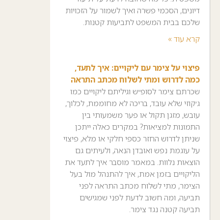
דיונים, הסכמי פשרה ואיך לשמור על הזכויות
שלכם בבית המשפט לתביעות קטנות.
קרא עוד »
פיצוי על צימר עם ליקויים: איך לתעד,
כמה לדרוש ומתי לשלוח מכתב התראה
שכרתם צימר לסופ״ש וגיליתם ליקויים כמו
ג׳קוזי שלא עובד, בריכה לא מחוממת, לכלוך,
עובש, מזגן תקול או פער משמעותי בין
התמונות למציאות? במקרים כאלה ייתכן
שניתן לדרוש החזר כספי חלקי או מלא, פיצוי
על עוגמת נפש ואובדן הנאה, ולעיתים גם
הוצאות נלוות. במאמר מוסבר איך לתעד את
הליקויים בזמן אמת, איך להתנהל מול בעל
הצימר, מתי לשלוח מכתב התראה לפני
תביעה, ומה חשוב לדעת לפני שמגישים
תביעה קטנה נגד צימר.