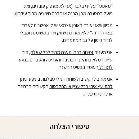
"מאפס" ועל ידי בלבד (אני לא מעסיק עובדים, ואיני
פועל במסגרת מכון הכנה או חברה חיצונית מתוך עיקרון).
מכיוון שאני עובד באופן עצמאי יש לי אפשרות לעבוד
בצורה "רזה" ללא מערכת שיווק ויח"צ משומנת ומבלי
לגזור קופון על גב המתמחים.
אני מעניק
זמינות רבה ומענה מהיר לכל שאלה,
תוך
ש
יתוף מלא בתהליך הכתיבה והעריכה והסברים בנוגע
לרציונל
העומד בבסיס ההשגה.
אני אוהב להקשיב ולשוחח ויש לי סבלנות בשפע. ניתן
להתייעץ איתי בכל עניין או התלבטות
הקשורים בבחינה
או להשגות עליה.
סיפורי הצלחה