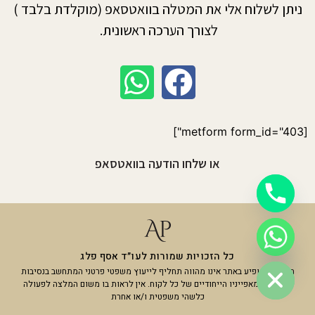
ניתן לשלוח אלי את המטלה בוואטסאפ (מוקלדת בלבד )
לצורך הערכה ראשונית.
[metform form_id="403"]
או שלחו הודעה בוואטסאפ
Hide c
כל הזכויות שמורות לעו״ד אסף פלג
המידע המופיע באתר אינו מהווה תחליף לייעוץ משפטי פרטני המתחשב בנסיבות
המקרה ובמאפייניו הייחודיים של כל לקוח. אין לראות בו משום המלצה לפעולה
כלשהי משפטית ו/או אחרת