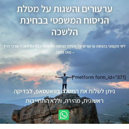
ערעורים והשגות על מטלת
הניסוח המשפטי בבחינת
הלשכה
ליווי מקצועי בהגשת ערעורים על מטלת הניסוח המשפטי בבחינת לשכת עורכי הדין
– מאז 2018.
[metform form_id="371"]
ניתן לשלוח את המטלה בוואטסאפ, לבדיקה
ראשונית, מהירה, וללא התחייבות