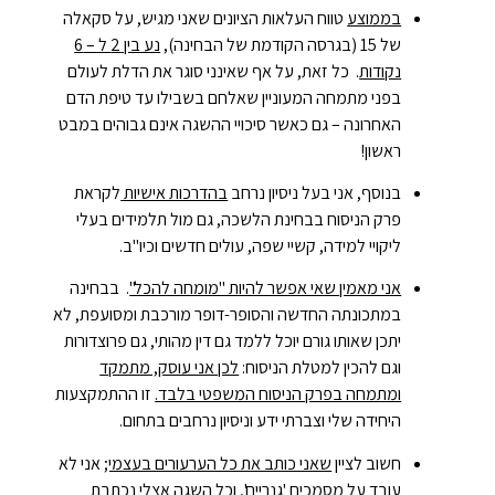
בממוצע
טווח העלאות הציונים שאני מגיש, על סקאלה
של 15 (בגרסה הקודמת של הבחינה),
נע בין 2 ל – 6
נקודות
. כל זאת, על אף שאינני סוגר את הדלת לעולם
בפני מתמחה המעוניין שאלחם בשבילו עד טיפת הדם
האחרונה – גם כאשר סיכויי ההשגה אינם גבוהים במבט
ראשון!
בנוסף, אני בעל ניסיון נרחב
בהדרכות אישיות
לקראת
פרק הניסוח בבחינת הלשכה, גם מול תלמידים בעלי
ליקויי למידה, קשיי שפה, עולים חדשים וכיו"ב.
אני מאמין שאי אפשר להיות "מומחה להכל"
. בבחינה
במתכונתה החדשה והסופר-דופר מורכבת ומסועפת, לא
יתכן שאותו גורם יוכל ללמד גם דין מהותי, גם פרוצדורות
וגם להכין למטלת הניסוח:
לכן אני עוסק, מתמקד
ומתמחה בפרק הניסוח המשפטי בלבד.
זו ההתמקצעות
היחידה שלי וצברתי ידע וניסיון נרחבים בתחום.
חשוב לציין
שאני כותב את כל הערעורים בעצמי;
אני לא
עובד על מסמכים 'גנריים', וכל השגה אצלי נכתבת