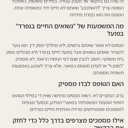
זה עולה גם בהקשר של מענק עבודה. במילים פשוטות, כשפקיד
השומה צריך “להשתכנע” שאתם לא חיים יחד כמשפחה אחת,
הטופס הזה הוא נקודת פתיחה.
מה המשמעות של “נשואים החיים בנפרד”
בפועל
הטופס לא אומר שאתם גרושים, ולא מחליף פסק דין. הוא נועד
להצהיר שאתם נשואים אבל בפועל חיים בנפרד ולא מנהלים משק
בית משותף. חשוב להבין שגם לפי הנוסח הרשמי, לא מספיק
“לסמן וי” או לעדכן סטטוס במאגר, אלא צריך לשכנע באמצעות
תשתית מסמכים.
האם הטופס לבדו מספיק
ברוב המקרים לא.
רשות המסים
מדגישה שאין די במילוי הטופס
לשינוי המעמד המשפחתי במאגרי המידע, ובפועל מצפים
למסמכים שממחישים פרידה אמיתית וחיים נפרדים.
אילו מסמכים מצרפים בדרך כלל כדי לחזק
את הבקשה