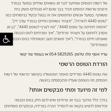
של רשות המסים שמיועד לבני זוג נשואים שחיים בפועל בנפרד
ורוצים שרשות המסים תכיר בכך שהם לא מנהלים משק בית
משותף. בפועל אנשים מחפשים את זה בגוגל ובקול בניסוחים כמו
“טופס 4440 להורדה”, “תצהיר נשואים החיים בנפרד עורך דין”,
“אימות חתימה על טופס 4440”, “מה לצרף לטופס 4440”, “בן זוג
מסרב לחתום על תצהיר פרודים”, “איך מוכיחים למס הכנסה
פתח סרגל
שאנחנו חיים בנפרד”, ו“איך משנים מצב משפחתי במס הכנסה
כשפרודים”.
עו״ד אסף פלג טלפון: 054-5829265 או בעמוד
צור קשר
הורדת הטופס הרשמי
את טופס 4440 מורידים מאתר הממשלה בקישור הרשמי של רשות
המסים, וזה הטופס שעליו מתבססים בהגשה.
למי זה מיועד ומתי מבקשים אותו?
בדרך כלל מדובר בבני זוג פרודים שיש להם תיק במס הכנסה
ונדרשים להגיש בקשה או להסדיר הכרה בפרידה, ובמקרים מסוימים