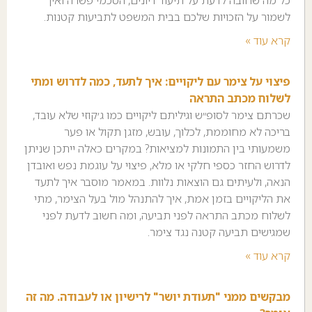
כל מה שחובה לדעת על תיעוד דיונים, הסכמי פשרה ואיך
לשמור על הזכויות שלכם בבית המשפט לתביעות קטנות.
קרא עוד »
פיצוי על צימר עם ליקויים: איך לתעד, כמה לדרוש ומתי
לשלוח מכתב התראה
שכרתם צימר לסופ״ש וגיליתם ליקויים כמו ג׳קוזי שלא עובד,
בריכה לא מחוממת, לכלוך, עובש, מזגן תקול או פער
משמעותי בין התמונות למציאות? במקרים כאלה ייתכן שניתן
לדרוש החזר כספי חלקי או מלא, פיצוי על עוגמת נפש ואובדן
הנאה, ולעיתים גם הוצאות נלוות. במאמר מוסבר איך לתעד
את הליקויים בזמן אמת, איך להתנהל מול בעל הצימר, מתי
לשלוח מכתב התראה לפני תביעה, ומה חשוב לדעת לפני
שמגישים תביעה קטנה נגד צימר.
קרא עוד »
מבקשים ממני "תעודת יושר" לרישיון או לעבודה. מה זה