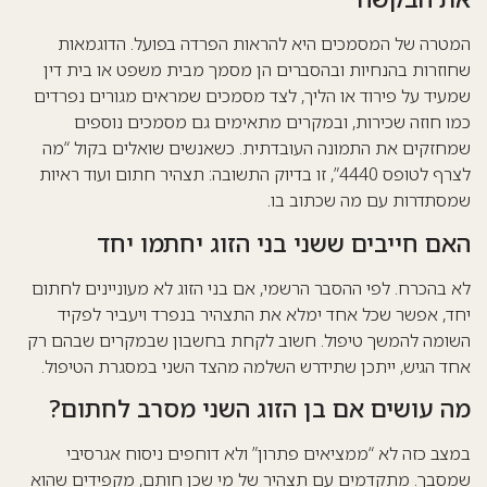
המטרה של המסמכים היא להראות הפרדה בפועל. הדוגמאות
שחוזרות בהנחיות ובהסברים הן מסמך מבית משפט או בית דין
שמעיד על פירוד או הליך, לצד מסמכים שמראים מגורים נפרדים
כמו
חוזה שכירות
, ובמקרים מתאימים גם מסמכים נוספים
שמחזקים את התמונה העובדתית. כשאנשים שואלים בקול “מה
לצרף לטופס 4440”, זו בדיוק התשובה: תצהיר חתום ועוד ראיות
שמסתדרות עם מה שכתוב בו.
האם חייבים ששני בני הזוג יחתמו יחד
לא בהכרח. לפי ההסבר הרשמי, אם בני הזוג לא מעוניינים לחתום
יחד, אפשר שכל אחד ימלא את התצהיר בנפרד ויעביר לפקיד
השומה להמשך טיפול. חשוב לקחת בחשבון שבמקרים שבהם רק
אחד הגיש, ייתכן שתידרש השלמה מהצד השני במסגרת הטיפול.
מה עושים אם בן הזוג השני מסרב לחתום?
במצב כזה לא “ממציאים פתרון” ולא דוחפים ניסוח אגרסיבי
שמסבך. מתקדמים עם תצהיר של מי שכן חותם, מקפידים שהוא