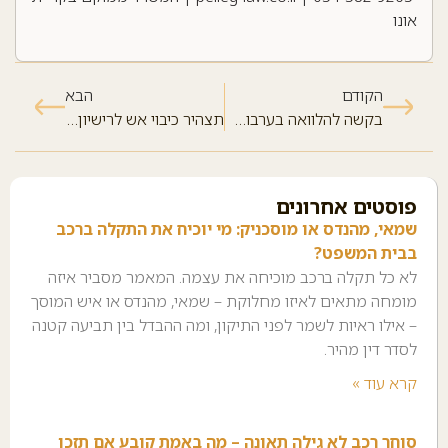
אונו
הקודם
הבא
בקשה להלוואה בערבות המדינה: אימות חתימה עו"ד, תצהיר ובדיקת זכאות
תצהיר כיבוי אש לרישיון עסק
פוסטים אחרונים
שמאי, מהנדס או מוסכניק: מי יוכיח את התקלה ברכב
בבית המשפט?
לא כל תקלה ברכב מוכיחה את עצמה. המאמר מסביר איזה
מומחה מתאים לאיזו מחלוקת – שמאי, מהנדס או איש המוסך
– אילו ראיות לשמר לפני התיקון, ומה ההבדל בין תביעה קטנה
לסדר דין מהיר.
קרא עוד »
סוחר רכב לא גילה תאונה – מה באמת קובע אם תזכו