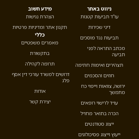
ניווט באתר
מידע חשוב
עו”ד תביעות קטנות
הצהרת נגישות
דיני שכירות
תקנון אתר ומדיניות פרטיות
כללי
תביעות נגד מוסכים
מאמרים משפטיים
מכתב התראה לפני
בתקשורת
תביעה
תרומה לקהילה
תצהירים ואימות חתימה
דרושים למשרד עורכי דין אסף
חוזים והסכמים
פלג
ירושה, צוואות וייפוי כח
אודות
מתמשך
יצירת קשר
עו״ד לרישוי רופאים
הכרה בתואר מחו״ל
ייצוג סטודנטים
ייעוץ וייצוג פסיכולוגים