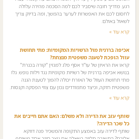
רגע. מדריך חובה שיסביר לכם למה הסכמה מהירה עלולה
לחסום לכם את האפשרות לערער בהמשך, ומה בדיוק צריך
לשאול באולם.
קרא עוד »
אכיפה בררנית מול הרשויות המקומיות: מתי תחושת
עוול הופכת לטענה משפטית מנצחת?
קראו את הראיון של עו"ד אסף פלג למגזין "קורה בכנרת"
בנושא אכיפה בררנית של רשויות מקומיות נגד וילות נופש. גלו
מתי תחושת העוול של האזרח יכולה להפוך לטענת הגנה
משפטית חזקה, וכיצד מתמודדים נכון עם צווי הפסקה וקנסות.
קרא עוד »
שותף עזב את הדירה ולא משלם: האם אתם חייבים את
כל שכר הדירה?
שותף לדירה עזב באמצע התקופה והמשכיר פנה דווקא
אליכם? התשובה תלויה בשאלה אם נוצר חיוב אחד משותף.