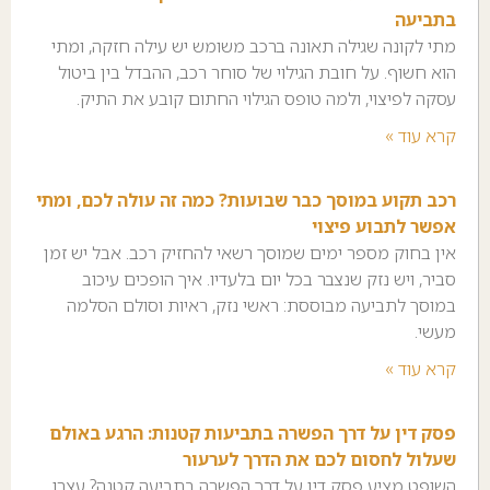
בתביעה
מתי לקונה שגילה תאונה ברכב משומש יש עילה חזקה, ומתי
הוא חשוף. על חובת הגילוי של סוחר רכב, ההבדל בין ביטול
עסקה לפיצוי, ולמה טופס הגילוי החתום קובע את התיק.
קרא עוד »
רכב תקוע במוסך כבר שבועות? כמה זה עולה לכם, ומתי
אפשר לתבוע פיצוי
אין בחוק מספר ימים שמוסך רשאי להחזיק רכב. אבל יש זמן
סביר, ויש נזק שנצבר בכל יום בלעדיו. איך הופכים עיכוב
במוסך לתביעה מבוססת: ראשי נזק, ראיות וסולם הסלמה
מעשי.
קרא עוד »
פסק דין על דרך הפשרה בתביעות קטנות: הרגע באולם
שעלול לחסום לכם את הדרך לערעור
השופט מציע פסק דין על דרך הפשרה בתביעה קטנה? עצרו