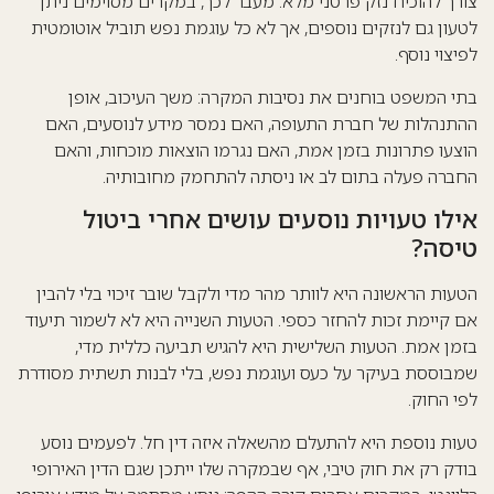
צורך להוכיח נזק פרטני מלא. מעבר לכך, במקרים מסוימים ניתן
לטעון גם לנזקים נוספים, אך לא כל עוגמת נפש תוביל אוטומטית
לפיצוי נוסף.
בתי המשפט בוחנים את נסיבות המקרה: משך העיכוב, אופן
ההתנהלות של חברת התעופה, האם נמסר מידע לנוסעים, האם
הוצעו פתרונות בזמן אמת, האם נגרמו הוצאות מוכחות, והאם
החברה פעלה בתום לב או ניסתה להתחמק מחובותיה.
אילו טעויות נוסעים עושים אחרי ביטול
טיסה?
הטעות הראשונה היא לוותר מהר מדי ולקבל שובר זיכוי בלי להבין
אם קיימת זכות להחזר כספי. הטעות השנייה היא לא לשמור תיעוד
בזמן אמת. הטעות השלישית היא להגיש תביעה כללית מדי,
שמבוססת בעיקר על כעס ועוגמת נפש, בלי לבנות תשתית מסודרת
לפי החוק.
טעות נוספת היא להתעלם מהשאלה איזה דין חל. לפעמים נוסע
בודק רק את חוק טיבי, אף שבמקרה שלו ייתכן שגם הדין האירופי