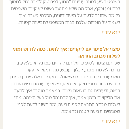
השופט הציע לסגור עניינים "מחוץ לפרוטוקול"? זה יכול לחסוך
לכם זמן וכסף, אבל מה שלא מתועד פשוט לא קיים משפטית.
כל מה שחובה לדעת על תיעוד דיונים, הסכמי פשרה ואיך
לשמור על הזכויות שלכם בבית המשפט לתביעות קטנות.
קרא עוד »
פיצוי על צימר עם ליקויים: איך לתעד, כמה לדרוש ומתי
לשלוח מכתב התראה
שכרתם צימר לסופ״ש וגיליתם ליקויים כמו ג׳קוזי שלא עובד,
בריכה לא מחוממת, לכלוך, עובש, מזגן תקול או פער
משמעותי בין התמונות למציאות? במקרים כאלה ייתכן שניתן
לדרוש החזר כספי חלקי או מלא, פיצוי על עוגמת נפש ואובדן
הנאה, ולעיתים גם הוצאות נלוות. במאמר מוסבר איך לתעד
את הליקויים בזמן אמת, איך להתנהל מול בעל הצימר, מתי
לשלוח מכתב התראה לפני תביעה, ומה חשוב לדעת לפני
שמגישים תביעה קטנה נגד צימר.
קרא עוד »