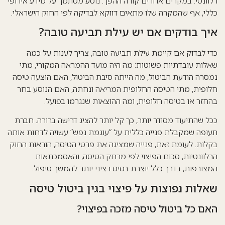
רלוונטי. במקרים אחרים קורה ההפך: נוסע מסתמך על מידע אירופי
כללי, אף שהמקרה שלו מתאים דווקא לבדיקה לפי החוק הישראלי.
איך בודקים אם יש עילת תביעה טובה?
כדי לבדוק אם קיימת עילת תביעה טובה, צריך לענות על כמה
שאלות עובדתיות פשוטות: מה היה מועד ההמראה המקורי, מתי
נמסרה הודעת הביטול, מה הייתה סיבת הביטול, האם הוצעה טיסה
חלופית, מתי הטיסה החלופית המריאה ונחתה, האם הנוסע בחר
בהחזר או בטיסה חלופית, ומה ההוצאות שנגרמו בפועל.
ככל שהתיעוד מסודר יותר, כך קל יותר להציג דרישה ברורה. חברת
תעופה שמקבלת פנייה כללית על “עוגמת נפש” עשויה לדחות אותה
בקלות. לעומת זאת, פנייה שמציגה את פרטי הטיסה, הוראות החוק
הרלוונטיות, סכום הפיצוי לפי מרחק הטיסה, והאסמכתאות
המצורפות, בדרך כלל יוצרת בסיס רציני יותר להמשך טיפול.
שאלות נפוצות על פיצוי בגין ביטול טיסה
האם כל ביטול טיסה מזכה בפיצוי?