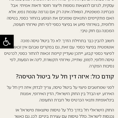
עסקית, לגרום להוצאות נוספות וליצור חוסר ודאות אמיתי. אבל
מבחינה משפטית, השאלה אינה רק אם נגרמה עוגמת נפש, אלא
האם מתקיימים התנאים שמזכים את הנוסע בהחזר כספי, בטיסה
חלופית, בשירותי סיוע או בפיצוי כספי לפי
חוק שירותי תעופה
,
המכונה גם חוק טיבי.
פתח סרגל
חשוב להבין כבר בתחילת הדרך: לא כל ביטול טיסה מזכה
אוטומטית בפיצוי כספי. עם זאת, גם במקרים שבהם אין זכאות
לפיצוי כספי קבוע, ייתכן שעדיין קיימת זכאות להחזר כספי, לכרטיס
טיסה חלופי, למזון, שתייה, שירותי תקשורת, לינה או הסעות, לפי
נסיבות המקרה.
קודם כול: איזה דין חל על ביטול הטיסה?
לפני שמחשבים פיצוי על ביטול טיסה, צריך לבדוק איזה דין חל על
האירוע. יש הבדל בין החוק הישראלי, הדין האירופי, אמנות
בינלאומיות ותנאי הכרטיס של חברת התעופה.
החוק הישראלי חל בדרך כלל על טיסות שיוצאות מישראל או
נכנסות לישראל, כולל טיסות עם עצירת ביניים. לכן, גם כאשר