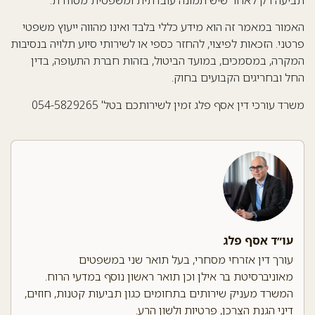
תביעה רק לאחר שיש תמונה עובדתית ומשפטית מסודרת.
האמור במאמר זה הוא מידע כללי בלבד ואינו מהווה ייעוץ משפטי
פרטני. הזכאות לפיצוי, להחזר כספי או לשירותי סיוע תלויה בנסיבות
המקרה, במסמכים, במועד הביטול, בזהות חברת התעופה, בדין
החל ובחריגים הקבועים בחוק.
משרד עורכי דין אסף פלג זמין לשירותכם בטל' 054-5829265
עו״ד אסף פלג
עורך דין אזרחי מסחרי, בעל תואר שני במשפטים
מאוניברסיטת בר אילן וכן תואר ראשון נוסף במדעי הרוח.
המשרד מעניק שירותים בתחומים כגון תביעות קטנות, חוזים,
דיני הגנת הצרכן, פרטיות ולשון הרע.