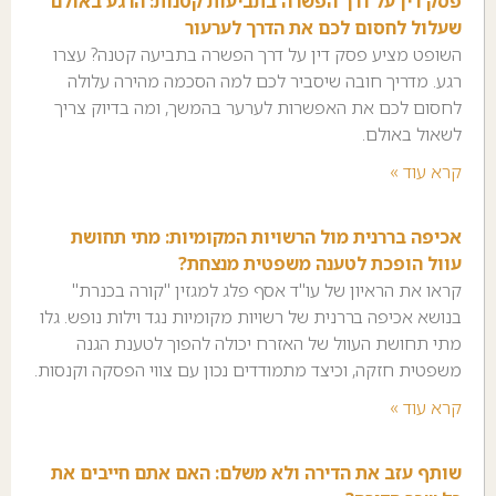
פסק דין על דרך הפשרה בתביעות קטנות: הרגע באולם
שעלול לחסום לכם את הדרך לערעור
השופט מציע פסק דין על דרך הפשרה בתביעה קטנה? עצרו
רגע. מדריך חובה שיסביר לכם למה הסכמה מהירה עלולה
לחסום לכם את האפשרות לערער בהמשך, ומה בדיוק צריך
לשאול באולם.
קרא עוד »
אכיפה בררנית מול הרשויות המקומיות: מתי תחושת
עוול הופכת לטענה משפטית מנצחת?
קראו את הראיון של עו"ד אסף פלג למגזין "קורה בכנרת"
בנושא אכיפה בררנית של רשויות מקומיות נגד וילות נופש. גלו
מתי תחושת העוול של האזרח יכולה להפוך לטענת הגנה
משפטית חזקה, וכיצד מתמודדים נכון עם צווי הפסקה וקנסות.
קרא עוד »
שותף עזב את הדירה ולא משלם: האם אתם חייבים את