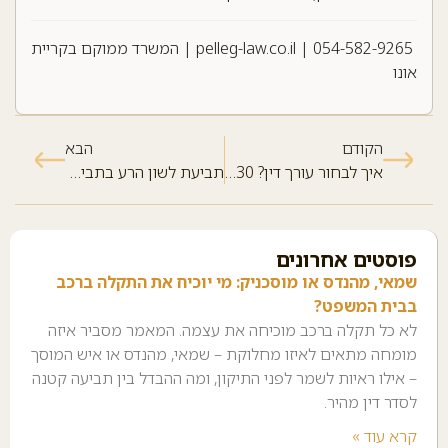
054-582-9265
|
pelleg-law.co.il
| המשרד ממוקם בקריית
אונו
הקודם
הבא
איך לבחור עורך דין? 30 סימנים שיעזרו לכם לבחור נכון
תביעת לשון הרע בתביעות קטנות – האם זה אפשרי?
פוסטים אחרונים
שמאי, מהנדס או מוסכניק: מי יוכיח את התקלה ברכב
בבית המשפט?
לא כל תקלה ברכב מוכיחה את עצמה. המאמר מסביר איזה
מומחה מתאים לאיזו מחלוקת – שמאי, מהנדס או איש המוסך
– אילו ראיות לשמר לפני התיקון, ומה ההבדל בין תביעה קטנה
לסדר דין מהיר.
קרא עוד »