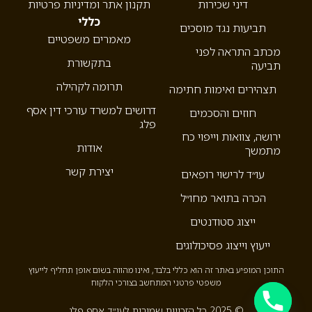
דיני שכירות
תקנון אתר ומדיניות פרטיות
כללי
תביעות נגד מוסכים
מאמרים משפטיים
מכתב התראה לפני
בתקשורת
תביעה
תרומה לקהילה
תצהירים ואימות חתימה
דרושים למשרד עורכי דין אסף
חוזים והסכמים
פלג
ירושה, צוואות וייפוי כח
אודות
מתמשך
יצירת קשר
עו״ד לרישוי רופאים
הכרה בתואר מחו״ל
ייצוג סטודנטים
ייעוץ וייצוג פסיכולוגים
התוכן המופיע באתר זה הוא כללי בלבד, ואינו מהווה בשום אופן תחליף לייעוץ
משפטי פרטני המתחשב בצורכי הלקוח
© 2025 כל הזכויות שמורות לעו״ד אסף פלג