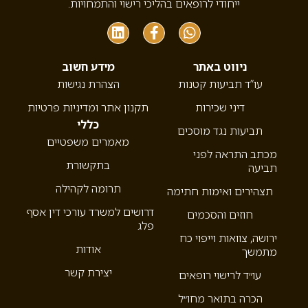
ייחודי לרופאים בהליכי רישוי והתמחויות.
ניווט באתר
מידע חשוב
עו”ד תביעות קטנות
הצהרת נגישות
דיני שכירות
תקנון אתר ומדיניות פרטיות
כללי
תביעות נגד מוסכים
מאמרים משפטיים
מכתב התראה לפני
בתקשורת
תביעה
תרומה לקהילה
תצהירים ואימות חתימה
דרושים למשרד עורכי דין אסף
חוזים והסכמים
פלג
ירושה, צוואות וייפוי כח
אודות
מתמשך
יצירת קשר
עו״ד לרישוי רופאים
הכרה בתואר מחו״ל