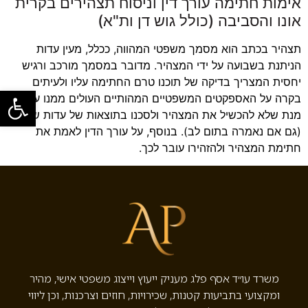
אימות חתימה עורך דין וניסוח תצהירים בקרית
אונו והסביבה (כולל גוש דן ות"א)
תצהיר בכתב הוא מסמך משפטי המהווה, ככלל, מעין עדות
הניתנת בשבועה על ידי המצהיר. מדובר במסמך מורכב ורגיש
יחסית המצריך בדיקה של תוכנו טרם החתימה עליו ולעיתים
פתח סרגל
בקרה על האספקטים המשפטיים המהותיים העולים ממנו על
מנת שלא להכשיל את המצהיר ולסכנו בתוצאות של עדות שקר
(גם אם נאמרה בתום לב). בנוסף, על עורך הדין לאמת את
חתימת המצהיר ולהזהירו עובר לכך.
משרד עו״ד אסף פלג מעניק ייעוץ וייצוג משפטי אישי, מהיר
ומקצועי בתביעות קטנות, שכירויות, חוזים וצרכנות, וכן ליווי