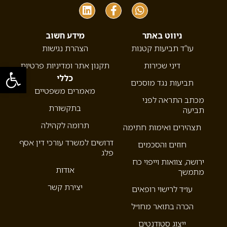
ניווט באתר
מידע חשוב
עו”ד תביעות קטנות
הצהרת נגישות
דיני שכירות
תקנון אתר ומדיניות פרטיות
פתח סרגל
כללי
תביעות נגד מוסכים
מאמרים משפטיים
מכתב התראה לפני
בתקשורת
תביעה
תרומה לקהילה
תצהירים ואימות חתימה
דרושים למשרד עורכי דין אסף
חוזים והסכמים
פלג
ירושה, צוואות וייפוי כח
אודות
מתמשך
יצירת קשר
עו״ד לרישוי רופאים
הכרה בתואר מחו״ל
ייצוג סטודנטים