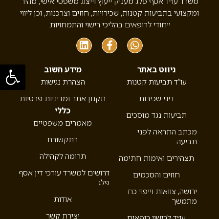
משרד עו״ד אסף פלג מעניק ייעוץ וייצוג משפטי אישי, מהיר
ומקצועי בתביעות קטנות, שכירויות, חוזים וצרכנות, וכן ליווי
ייחודי לרופאים בהליכי רישוי והתמחויות.
פתח סרגל
ניווט באתר
מידע חשוב
עו”ד תביעות קטנות
הצהרת נגישות
דיני שכירות
תקנון אתר ומדיניות פרטיות
כללי
תביעות נגד מוסכים
מאמרים משפטיים
מכתב התראה לפני
בתקשורת
תביעה
תרומה לקהילה
תצהירים ואימות חתימה
דרושים למשרד עורכי דין אסף
חוזים והסכמים
פלג
ירושה, צוואות וייפוי כח
אודות
מתמשך
יצירת קשר
עו״ד לרישוי רופאים