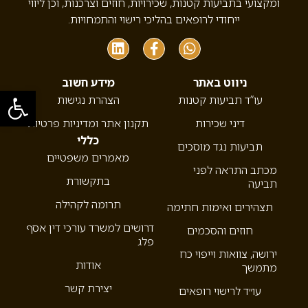
ומקצועי בתביעות קטנות, שכירויות, חוזים וצרכנות, וכן ליווי
ייחודי לרופאים בהליכי רישוי והתמחויות.
ניווט באתר
מידע חשוב
פתח סרגל
עו”ד תביעות קטנות
הצהרת נגישות
דיני שכירות
תקנון אתר ומדיניות פרטיות
כללי
תביעות נגד מוסכים
מאמרים משפטיים
מכתב התראה לפני
בתקשורת
תביעה
תרומה לקהילה
תצהירים ואימות חתימה
דרושים למשרד עורכי דין אסף
חוזים והסכמים
פלג
ירושה, צוואות וייפוי כח
אודות
מתמשך
יצירת קשר
עו״ד לרישוי רופאים