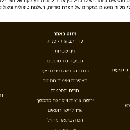
 הרגישים ביותר. יש להבדיל בין פנייה לוועדת האתיקה של הפ״י לב
 מלווה נפגעים במקרים של הפרת סודיות, רשלנות טיפולית וניצול
ניווט באתר
עו”ד תביעות קטנות
דיני שכירות
תביעות נגד מוסכים
י בתביעות
מכתב התראה לפני תביעה
וי
תצהירים ואימות חתימה
חוזים והסכמים
דר
ירושה, צוואות וייפוי כח מתמשך
רטני
עו״ד לרישוי רופאים
הכרה בתואר מחו״ל
ייצוג סטודנטים