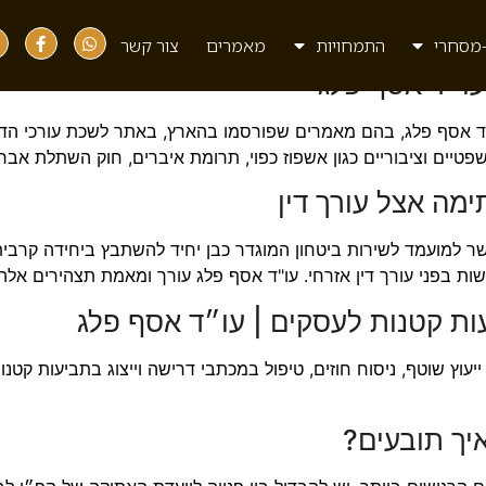
מסחרי
התמחויות
מאמרים
צור קשר
עו״ד אסף פלג
״ד אסף פלג, בהם מאמרים שפורסמו בהארץ, באתר לשכת עורכי הדי
פטיים וציבוריים כגון אשפוז כפוי, תרומת איברים, חוק השתלת אברי
ימה אצל עורך דין
למועמד לשירות ביטחון המוגדר כבן יחיד להשתבץ ביחידה קרבית,
בפני עורך דין אזרחי. עו"ד אסף פלג עורך ומאמת תצהירים אלה פר
עות קטנות לעסקים | עו״ד אסף פלג
יעוץ שוטף, ניסוח חוזים, טיפול במכתבי דרישה וייצוג בתביעות קטנות
איך תובעים?