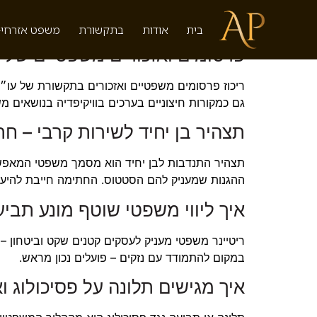
תגית:
עו״ד אסף פלג
בית
אודות
בתקשורת
משפט אזרחי-
פרסומים ואזכורים משפטיים של 
ריכוז פרסומים משפטיים ואזכורים בתקשורת של עו
גם כמקורות חיצוניים בערכים בוויקיפדיה בנושאים מש
תצהיר בן יחיד לשירות קרבי – חת
תצהיר התנדבות לבן יחיד הוא מסמך משפטי המאפשר 
ההגנות שמעניק להם הסטטוס. החתימה חייבת להיעשות 
איך ליווי משפטי שוטף מונע תבי
ריטיינר משפטי מעניק לעסקים קטנים שקט וביטחון – י
במקום להתמודד עם נזקים – פועלים נכון מראש.
איך מגישים תלונה על פסיכולוג ו