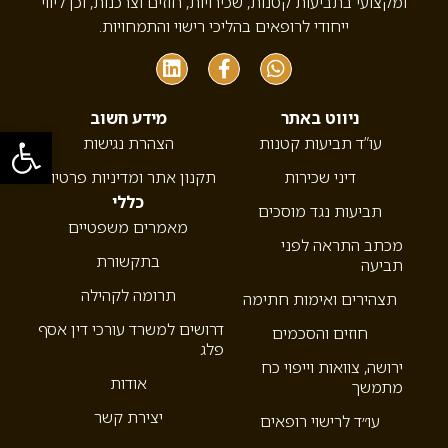
ומקצועי בתביעות קטנות, שכירויות, חוזים וצרכנות, וכן ליווי
ייחודי לרופאים בהליכי רישוי והתמחויות.
ניווט באתר
מידע חשוב
פתח סרגל
עו”ד תביעות קטנות
הצהרת נגישות
דיני שכירות
תקנון אתר ומדיניות פרטיות
כללי
תביעות נגד מוסכים
מאמרים משפטיים
מכתב התראה לפני
בתקשורת
תביעה
תרומה לקהילה
תצהירים ואימות חתימה
דרושים למשרד עורכי דין אסף
חוזים והסכמים
פלג
ירושה, צוואות וייפוי כח
אודות
מתמשך
יצירת קשר
עו״ד לרישוי רופאים