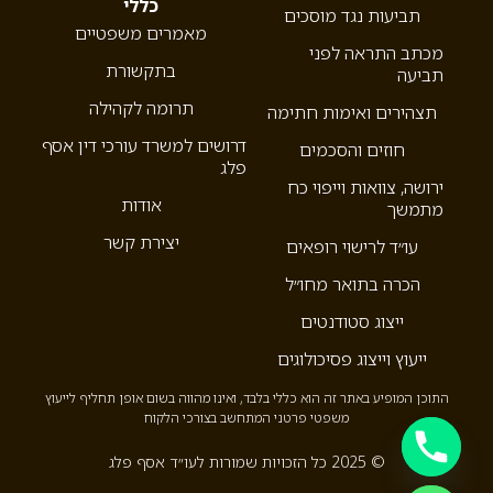
כללי
תביעות נגד מוסכים
מאמרים משפטיים
מכתב התראה לפני
בתקשורת
תביעה
תרומה לקהילה
תצהירים ואימות חתימה
דרושים למשרד עורכי דין אסף
חוזים והסכמים
פלג
ירושה, צוואות וייפוי כח
אודות
מתמשך
יצירת קשר
עו״ד לרישוי רופאים
הכרה בתואר מחו״ל
ייצוג סטודנטים
ייעוץ וייצוג פסיכולוגים
התוכן המופיע באתר זה הוא כללי בלבד, ואינו מהווה בשום אופן תחליף לייעוץ
משפטי פרטני המתחשב בצורכי הלקוח
© 2025 כל הזכויות שמורות לעו״ד אסף פלג