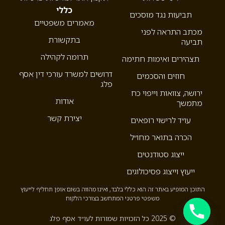
כללי
תביעות נגד מוסכים
מאמרים משפטיים
מכתב התראה לפני
בתקשורת
תביעה
תרומה לקהילה
תצהירים ואימות חתימה
דרושים למשרד עורכי דין אסף
חוזים והסכמים
פלג
ירושה, צוואות וייפוי כח
אודות
מתמשך
יצירת קשר
עו״ד לרישוי רופאים
הכרה בתואר מחו״ל
ייצוג סטודנטים
ייעוץ וייצוג פסיכולוגים
התוכן המופיע באתר זה הוא כללי בלבד, ואינו מהווה בשום אופן תחליף לייעוץ
משפטי פרטני המתחשב בצורכי הלקוח
© 2025 כל הזכויות שמורות לעו״ד אסף פלג