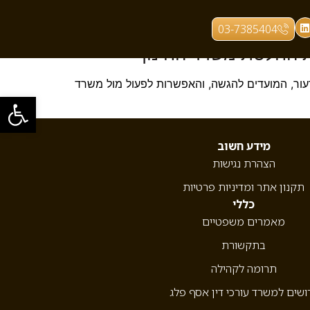
03-7385404
ת החלטת משרד החינוך
ור, המועדים להגשה, והאפשרות לפעול מול משרד
פתח סרגל
מידע חשוב
הצהרת נגישות
תקנון אתר ומדיניות פרטיות
כללי
מאמרים משפטיים
בתקשורת
תרומה לקהילה
ושים למשרד עורכי דין אסף פלג