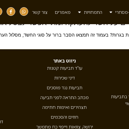
מסחרי
התמחויות
מאמרים
צור קשר
רים על חשד להעתקה ומתי אפשר לבטל א
 בגרות? בעמוד זה תמצאו הסבר ברור על סוגי החשד, מסלול הערע
ניווט באתר
עו”ד תביעות קטנות
דיני שכירות
תביעות נגד מוסכים
י בתביעות
מכתב התראה לפני תביעה
וי
תצהירים ואימות חתימה
חוזים והסכמים
דר
ירושה, צוואות וייפוי כח מתמשך