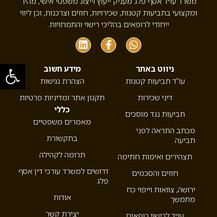
משרד עו״ד אסף פלג מעניק ייעוץ וייצוג משפטי אישי, מהיר
ומקצועי בתביעות קטנות, שכירויות, חוזים וצרכנות, וכן ליווי
ייחודי לרופאים בהליכי רישוי והתמחויות.
פתח סרגל
ניווט באתר
מידע חשוב
עו”ד תביעות קטנות
הצהרת נגישות
דיני שכירות
תקנון אתר ומדיניות פרטיות
כללי
תביעות נגד מוסכים
מאמרים משפטיים
מכתב התראה לפני
בתקשורת
תביעה
תרומה לקהילה
תצהירים ואימות חתימה
דרושים למשרד עורכי דין אסף
חוזים והסכמים
פלג
ירושה, צוואות וייפוי כח
אודות
מתמשך
יצירת קשר
עו״ד לרישוי רופאים