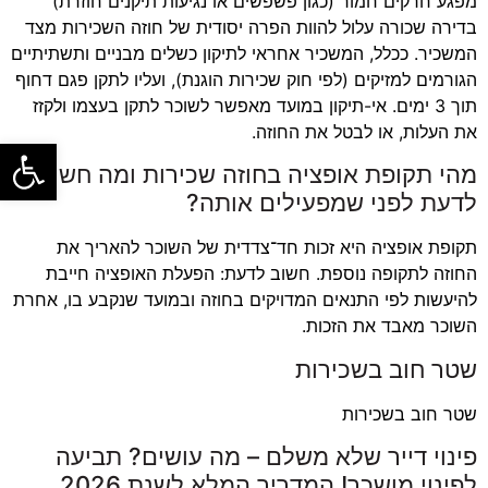
מפגע חרקים חמור (כגון פשפשים או נגיעות תיקנים חוזרת)
בדירה שכורה עלול להוות הפרה יסודית של חוזה השכירות מצד
המשכיר. ככלל, המשכיר אחראי לתיקון כשלים מבניים ותשתיתיים
הגורמים למזיקים (לפי חוק שכירות הוגנת), ועליו לתקן פגם דחוף
תוך 3 ימים. אי-תיקון במועד מאפשר לשוכר לתקן בעצמו ולקזז
את העלות, או לבטל את החוזה.
פתח סרגל
מהי תקופת אופציה בחוזה שכירות ומה חשוב
לדעת לפני שמפעילים אותה?
תקופת אופציה היא זכות חד־צדדית של השוכר להאריך את
החוזה לתקופה נוספת. חשוב לדעת: הפעלת האופציה חייבת
להיעשות לפי התנאים המדויקים בחוזה ובמועד שנקבע בו, אחרת
השוכר מאבד את הזכות.
שטר חוב בשכירות
שטר חוב בשכירות
פינוי דייר שלא משלם – מה עושים? תביעה
לפינוי מושכר! המדריך המלא לשנת 2026