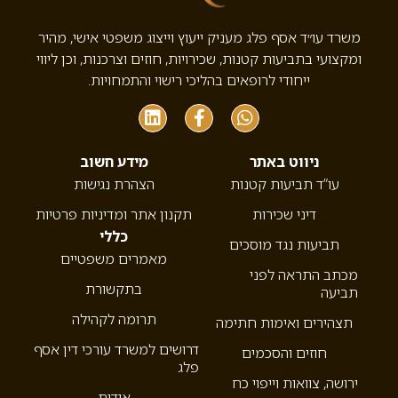
משרד עו״ד אסף פלג מעניק ייעוץ וייצוג משפטי אישי, מהיר
ומקצועי בתביעות קטנות, שכירויות, חוזים וצרכנות, וכן ליווי
ייחודי לרופאים בהליכי רישוי והתמחויות.
ניווט באתר
מידע חשוב
עו”ד תביעות קטנות
הצהרת נגישות
דיני שכירות
תקנון אתר ומדיניות פרטיות
כללי
תביעות נגד מוסכים
מאמרים משפטיים
מכתב התראה לפני
בתקשורת
תביעה
תרומה לקהילה
תצהירים ואימות חתימה
דרושים למשרד עורכי דין אסף
חוזים והסכמים
פלג
ירושה, צוואות וייפוי כח
אודות