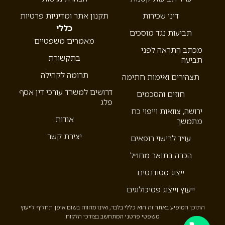
דיני שכירות
תקנון אתר ומדיניות פרטיות
כללי
תביעות נגד מוסכים
מאמרים משפטיים
מכתב התראה לפני
בתקשורת
תביעה
תרומה לקהילה
תצהירים ואימות חתימה
דרושים למשרד עורכי דין אסף
חוזים והסכמים
פלג
ירושה, צוואות וייפוי כח
אודות
מתמשך
יצירת קשר
עו״ד לרישוי רופאים
הכרה בתואר מחו״ל
ייצוג סטודנטים
ייעוץ וייצוג פסיכולוגים
התוכן המופיע באתר זה הוא כללי בלבד, ואינו מהווה בשום אופן תחליף לייעוץ
משפטי פרטני המתחשב בצורכי הלקוח