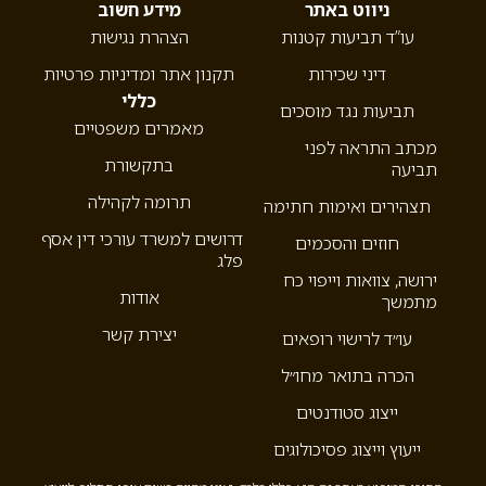
ניווט באתר
מידע חשוב
עו”ד תביעות קטנות
הצהרת נגישות
דיני שכירות
תקנון אתר ומדיניות פרטיות
כללי
תביעות נגד מוסכים
מאמרים משפטיים
מכתב התראה לפני
בתקשורת
תביעה
תרומה לקהילה
תצהירים ואימות חתימה
דרושים למשרד עורכי דין אסף
חוזים והסכמים
פלג
ירושה, צוואות וייפוי כח
אודות
מתמשך
יצירת קשר
עו״ד לרישוי רופאים
הכרה בתואר מחו״ל
ייצוג סטודנטים
ייעוץ וייצוג פסיכולוגים