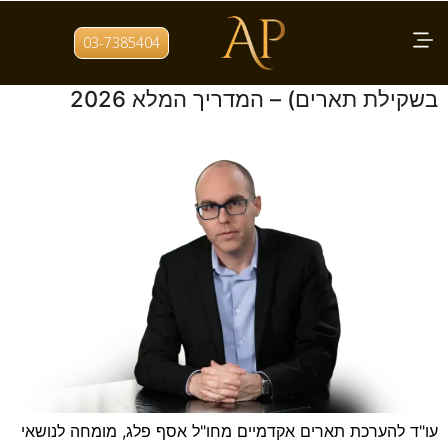
תגית:
אישור שקילות תואר
03-7385404
הערכת תארים אקדמיים מחו"ל (סיוע משפטי
בשקילת תארים) – המדריך המלא 2026
עו"ד להערכת תארים אקדמיים מחו"ל אסף פלג, מומחה לנושאי