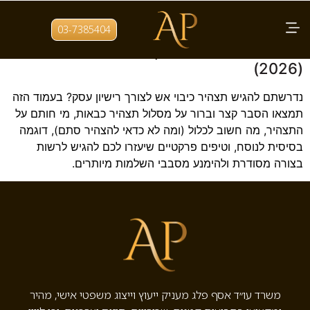
תגית:
אישור על יסוד תצהיר
03-7385404
תצהיר כיבוי אש לעסק | הסבר מעשי + דוגמה
(2026)
נדרשתם להגיש תצהיר כיבוי אש לצורך רישיון עסק? בעמוד הזה
תמצאו הסבר קצר וברור על מסלול תצהיר כבאות, מי חותם על
התצהיר, מה חשוב לכלול (ומה לא כדאי להצהיר סתם), דוגמה
בסיסית לנוסח, וטיפים פרקטיים שיעזרו לכם להגיש לרשות
בצורה מסודרת ולהימנע מסבבי השלמות מיותרים.
משרד עו״ד אסף פלג מעניק ייעוץ וייצוג משפטי אישי, מהיר