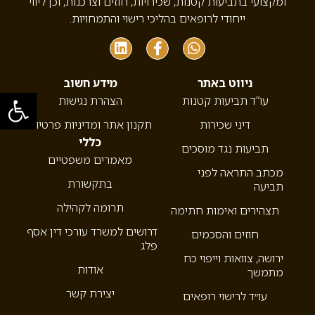
ומקצועי בתביעות קטנות, שכירויות, חוזים וצרכנות, וכן ליווי
ייחודי לרופאים בהליכי רישוי והתמחויות.
ניווט באתר
מידע חשוב
פתח סרגל
עו”ד תביעות קטנות
הצהרת נגישות
דיני שכירות
תקנון אתר ומדיניות פרטיות
כללי
תביעות נגד מוסכים
מאמרים משפטיים
מכתב התראה לפני
בתקשורת
תביעה
תרומה לקהילה
תצהירים ואימות חתימה
דרושים למשרד עורכי דין אסף
חוזים והסכמים
פלג
ירושה, צוואות וייפוי כח
אודות
מתמשך
יצירת קשר
עו״ד לרישוי רופאים