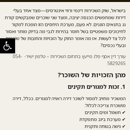
בישראל, שוק השכירות דינמי ורווי אינטרסים—מצד אחד בעלי
דירות שמחפשים הכנסה יציבה, ומצד שני שוכרים שמבקשים קורת
גג בתנאים הוגנים. לא פעם, מערכת היחסים הזו הופכת למקור
לחיכוכים משפטיים בשל חוסר בהירות לגבי
מה בדיוק מותר ואסור
לכל צד לעשות
. אז מה אומר החוק על הזכויות והחובות של שוכרים
פתח סרגל
ובעלי נכסים?
עורך דין אסף פלג מייעץ בתחום השכירות
– טלפון ישיר- 054-
5829265
מהן הזכויות של השוכר?
1. זכות למגורים תקינים
המשכיר מחויב למסור לשוכר דירה ראויה למגורים. ככלל, דירה
מושכרת צריכה לכלול:
✔ חשמל ומים תקינים
✔ מערכת ביוב מתפקדת
✔ גישה בטוחה ותקנית