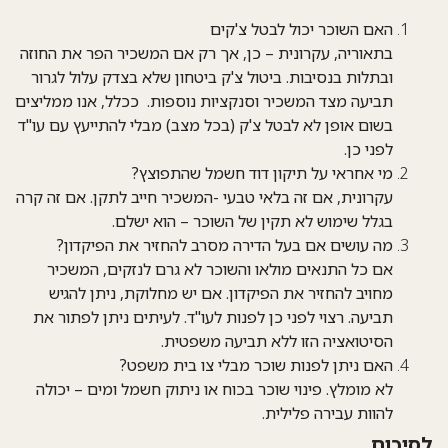
האם השוכר יכול לבטל צ'קים
בתאוריה, עקרונית –
כן, אך רק אם המשכיר הפר את החוזה
ובתלות בנסיבות. ביטול צ'ק ביטחון שלא בצדק עלול לגרור
תביעה מצד המשכיר וסנקציות נוספות. ככלל, אנו ממליצים
בשום אופן לא לבטל צ'ק (בכל מצב) מבלי להתייעץ עם עו"ד
לפני כן.
מי אחראי על תיקון דוד חשמל שהתפוצץ?
עקרונית,
אם זה בלאי טבעי -המשכיר חייב לתקן. אם זה קרה
בגלל שימוש לא תקין של השוכר – הוא ישלם.
מה עושים אם בעל הדירה מסרב להחזיר את הפיקדון?
אם כל התנאים מולאו והשוכר לא גרם לנזקים, המשכיר
מחויב להחזיר את הפיקדון. אם יש מחלוקת, ניתן להגיש
תביעה. רצוי לפני כן לפנות לעו"ד. לעיתים ניתן לפתור את
הסיטואציה הזו ללא תביעה משפטית.
האם ניתן לפנות שוכר מבלי צו בית משפט?
לא מומלץ. פינוי שוכר בכוח או ניתוק חשמל ומים – יכולה
להוות עבירה פלילית.
לסיכום