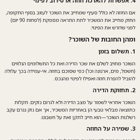
4. אפשרות להארכת חוזה או סירוב לפינוי
אם החוזה לא כולל סעיף שמחייב את השוכר לעזוב בסוף התקופה,
החוק מחייב את המשכיר לתת
התראה מספקת
(לפחות 90 יום)
לפני שדורש את הפינוי.
ומהן החובות של השוכר?
1. תשלום בזמן
השוכר מחויב לשלם את שכר הדירה ואת כל התשלומים הנלווים
(חשמל, מים, ארנונה וכו') כפי שסוכם בחוזה. אי-עמידה בכך עלולה
להוביל להפרת חוזה ואפילו לפינוי מהנכס.
2. תחזוקת הדירה
השוכר אחראי לשמור על מצב הדירה ולא לגרום נזקים. תקלות
כתוצאה מבלאי טבעי
הן באחריות המשכיר, אך אם נזק נגרם עקב
רשלנות השוכר—הוא חייב לתקן זאת על חשבונו.
3. שמירה על החוזה