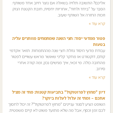
אליכם? התשובה תלויה בשאלה אם נוצר חיוב אחד משותף.
הסבר על "ביחד ולחוד", אחריות יחסית, חובת הקטנת הנזק
וזכות החזרה אל השותף שעזב.
קרא עוד »
פטור ממדעי יסוד: חצי השנה שמתמחים מוותרים עליה
בטעות
עבודת מדעי היסוד גוזלת חצי שנה מההתמחות. תואר אקדמי
קודם, דוקטורט או מחקר קליני שאושר מראש עשויים לפטור
מהחובה כולה. מי זכאי, איך מגישים נכון, ומה קורה אחרי
סירוב.
קרא עוד »
דיון "מחוץ לפרוטוקול" בתביעות קטנות: מתי זה מציל
אתכם – ומתי זה עלול לעלות ביוקר?
השופט הציע לסגור עניינים "מחוץ לפרוטוקול"? זה יכול לחסוך
לכם זמן וכסף, אבל מה שלא מתועד פשוט לא קיים משפטית.