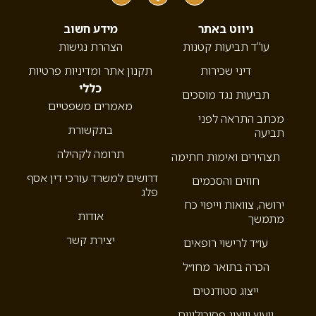
ניווט באתר
מידע חשוב
עו”ד תביעות קטנות
הצהרת נגישות
דיני שכירות
תקנון אתר ומדיניות פרטיות
כללי
תביעות נגד מוסכים
מאמרים משפטיים
מכתב התראה לפני
בתקשורת
תביעה
תרומה לקהילה
תצהירים ואימות חתימה
דרושים למשרד עורכי דין אסף
חוזים והסכמים
פלג
ירושה, צוואות וייפוי כח
אודות
מתמשך
יצירת קשר
עו״ד לרישוי רופאים
הכרה בתואר מחו״ל
ייצוג סטודנטים
ייעוץ וייצוג פסיכולוגים