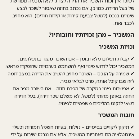
לשוכר
אין זכות להשכיר את הדירה לצד ג'
ללא הסכמה מפורשת
של בעל הדירה. כמו כן, אם נכתב בחוזה שאסור לשוכר לבצע
שינויים בנכס (למשל צביעת קירות או קידוח חורים), הוא מחויב
לכבד זאת.
המשכיר – מהן זכויותיו וחובותיו?
זכויות המשכיר
✔
קבלת תשלום מלא ובזמן
– אם השוכר מפגר בתשלומים,
המשכיר יכול לדרוש פינוי ואף להשתמש בערבויות שהופקדו מראש.
✔
שמירה על הנכס
– השוכר מחויב להשיב את הדירה במצב דומה
לזה שבו קיבל אותה, פרט לבלאי סביר.
✔
אפשרות פינוי במקרה של הפרת חוזה
– אם השוכר מפר את
החוזה באופן מהותי (למשל, לא משלם שכר דירה), בעל הדירה
רשאי לנקוט בהליכים משפטיים לפינויו.
חובות המשכיר
✔
תיקון ליקויים בסיסיים
– נזילות, בעיות חשמל חמורות וכשלי
אינסטלציה הם באחריות המשכיר, אלא אם נגרמו ישירות על ידי