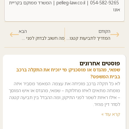
054-582-9265
|
pelleg-law.co.il
| המשרד ממוקם בקריית
אונו
הקודם
הבא
המדריך לתביעות קטנות 2026: מה שצריך לדעת לפני הגשת תביעה
מה חשוב לבדוק לפני שחותמים על חוזה שכירות? אל תיפלו בפח!
פוסטים אחרונים
שמאי, מהנדס או מוסכניק: מי יוכיח את התקלה ברכב
בבית המשפט?
לא כל תקלה ברכב מוכיחה את עצמה. המאמר מסביר איזה
מומחה מתאים לאיזו מחלוקת – שמאי, מהנדס או איש המוסך
– אילו ראיות לשמר לפני התיקון, ומה ההבדל בין תביעה קטנה
לסדר דין מהיר.
קרא עוד »