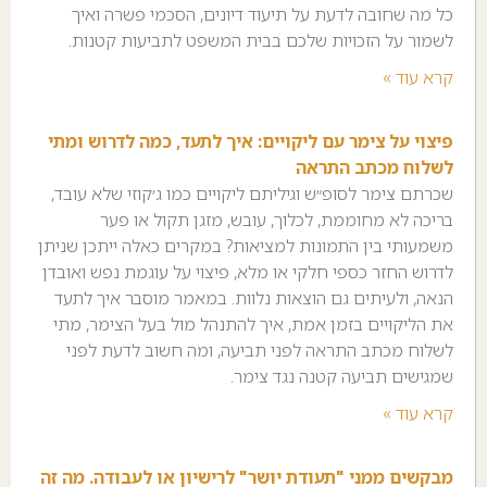
כל מה שחובה לדעת על תיעוד דיונים, הסכמי פשרה ואיך
לשמור על הזכויות שלכם בבית המשפט לתביעות קטנות.
קרא עוד »
פיצוי על צימר עם ליקויים: איך לתעד, כמה לדרוש ומתי
לשלוח מכתב התראה
שכרתם צימר לסופ״ש וגיליתם ליקויים כמו ג׳קוזי שלא עובד,
בריכה לא מחוממת, לכלוך, עובש, מזגן תקול או פער
משמעותי בין התמונות למציאות? במקרים כאלה ייתכן שניתן
לדרוש החזר כספי חלקי או מלא, פיצוי על עוגמת נפש ואובדן
הנאה, ולעיתים גם הוצאות נלוות. במאמר מוסבר איך לתעד
את הליקויים בזמן אמת, איך להתנהל מול בעל הצימר, מתי
לשלוח מכתב התראה לפני תביעה, ומה חשוב לדעת לפני
שמגישים תביעה קטנה נגד צימר.
קרא עוד »
מבקשים ממני "תעודת יושר" לרישיון או לעבודה. מה זה