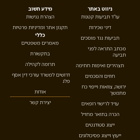
ניווט באתר
מידע חשוב
עו”ד תביעות קטנות
הצהרת נגישות
דיני שכירות
תקנון אתר ומדיניות פרטיות
כללי
תביעות נגד מוסכים
מאמרים משפטיים
מכתב התראה לפני
בתקשורת
תביעה
תרומה לקהילה
תצהירים ואימות חתימה
דרושים למשרד עורכי דין אסף
חוזים והסכמים
פלג
ירושה, צוואות וייפוי כח
אודות
מתמשך
יצירת קשר
עו״ד לרישוי רופאים
הכרה בתואר מחו״ל
ייצוג סטודנטים
ייעוץ וייצוג פסיכולוגים