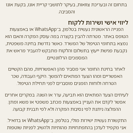
בתחום זה ובעריכת צוואות, בעיקר לתושבי קריית אונו, בקעת אונו
והסביבה.
ליווי אישי ושירות ללקוח
הפנייה הראשונית נעשית בטלפון, ב־WhatsApp או באמצעות
הטופס באתר. מטרתה להבין בקצרה במה עוסק המקרה והאם הוא
נמצא בתחומי הטיפול של המשרד. כאשר נדרשת בחינה משפטית,
נקבעת פגישת ייעוץ בתשלום והלקוח מתבקש להעביר מראש את
המסמכים הרלוונטיים.
לאחר בחינת החומר אני מסביר מהן האפשרויות, מהם הקשיים
האפשריים ומהו הצעד המתאים להמשך. היקף העבודה, שכר
הטרחה ולוחות הזמנים מוסברים לפני תחילת הטיפול.
לעיתים הצעד המתאים הוא תביעה, ערר או השגה. במקרים אחרים
אפשר לקדם את העניין באמצעות מכתב משפטי או משא ומתן.
ההמלצה ניתנת לפי נסיבות המקרה ולא לפי תבנית קבועה.
התקשורת נעשית ישירות מולי, בטלפון, ב־WhatsApp או בדוא״ל.
אני מקפיד לעדכן בהתפתחויות מהותיות ולהשיב לפניות שוטפות