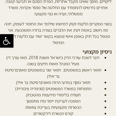
ליקויים, מוסך שאינו מקבל אחריות, הפרת הסכם או תביעה קטנה.
אחרים נדרשים להתמודד עם החלטה של מוסד אקדמי, משרד
ממשלתי, ועדה או גוף מקצועי.
בשני המקרים הלקוח זקוק למישהו שילמד את החומר לעומק, יזהה
מה חשוב באמת ויציג את הדברים בצורה ברורה ומשכנעת. אני
פתח סרגל
מטפל בכל תיק באופן אישי ונמצא בקשר ישיר עם הלקוח לאורך
הטיפול.
ניסיון מקצועי
חבר לשכת עורכי הדין בישראל משנת 2018. מאז עורך דין
פעיל המנהל מאות תיקים בשנה.
תואר ראשון במשפטים; תואר שני במשפטים מאוניברסיטת
בר־אילן.
תואר נוסף במדעי הרוח מאוניברסיטת בר אילן.
התמחות במשרד המשפטים (סניגוריה ציבורית).
תעודה בלימודי מידענות מהטכניון.
הסמכה לעריכת ייפוי כוח מתמשך.
הכשרות מקצועיות בעריכת צוואות.
קורס הכשרת דירקטורים.