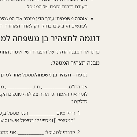
תעודת הזהות וספח של המטפל
.
אזהרה משפטית:
עורך הדין מזהיר את המצהיר כ
לעונשים הקבועים בחוק
.
רק לאחר האזהרה, המ
דוגמה לתצהיר בן משפחה למתן 
כך נראה המבנה התקני של התצהיר ושל אימות החתי
מבנה תצהיר המטפל:
נספח – תצהיר בן משפחה/מטפל אחר למתן טי
אני הח"מ ____________, ת.ז. ____________, 
לומר את האמת וכי אהיה צפוי/ה לעונשים הק
כדלקמן:
החל מיום ____________ הנני מטפל ב[שם
"המטופל"] ומסייע לו בטיפול אישי וסיעודי ברוב 
קרבתי למטופל: ____________. אני מתג