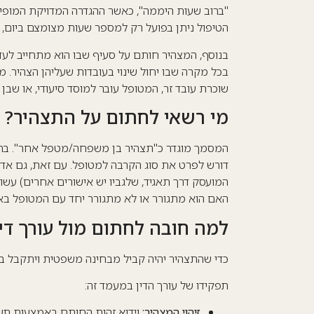
"ברוב שעות היממה", כאשר ההגדרה המדויקת המופ
הטיפול ניתן בפועל רק למספר שעות מצומצם ביום, 
בנוסף, המצהיר חותם על סעיף שבו הוא מתחייב לע
בכל מקרה שבו יחול שינוי בעובדות שעליהן הצהיר
. מ
שוכרת עובד זר, המטופל עובר למוסד סיעודי, או שב
מי רשאי לחתום על התצהיר?
המסמך מוגדר כ"תצהיר בן משפחה/מטפל אחר"
.
בר
דורש לפרט את סוג הקרבה למטופל
. עם זאת, גם אד
המועסק דרך תאגיד, שלגביו יש אישורים אחרים) עשו
האם הוא מתגורר או לא מתגורר יחד עם המטופל בא
למה חובה לחתום מול עורך דין
כדי שהתצהיר יהיה קביל מבחינה משפטית ויתקבל בחב
תפקידו של עורך הדין במעמד זה:
זיהוי המצהיר:
וידוא זהות החותם באמצעות תע