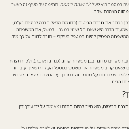
יעה במסמך היא
מעל 12 שעות ביממה
. חתימה על סעיף זה כאשר
מהווה הצהרת שקר.
דכן בכתב את חברת הביטוח (כדוגמת הראל חברה לביטוח בע"מ)
שמעות הדבר היא שאם חל שינוי במצב – למשל, אם המשפחה
ן המשפחה מפסיק להיות המטפל העיקרי – חובה לדווח על כך מיד.
וב המקרים מדובר בבן משפחה קרוב (כגון בן או בת), ולכן התצהיר
ם שאינו קרוב משפחה אך משמש כמטפל העיקרי (שאינו עובד זר
י להידרש לחתום על מסמך זה.
כמו כן, על המצהיר לציין במפורש
ותו הבית
.
?
רת הביטוח, הוא חייב להיות חתום ומאומת על ידי עורך דין
.
ודה מזהה רשמית.
על פי דרישות הטופס, יש לצרף צילום של