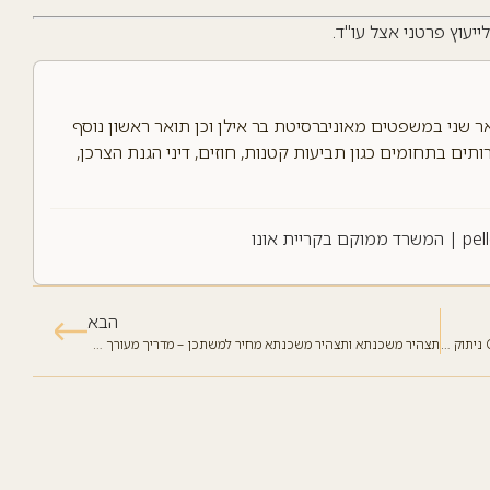
יעוץ פרטני אצל עו"ד.
אר שני במשפטים מאוניברסיטת בר אילן וכן תואר ראשון נוסף
ים בתחומים כגון תביעות קטנות, חוזים, דיני הגנת הצרכן,
pel
| המשרד ממוקם בקריית אונו
הבא
הסבר תמציתי על אימות חתימת עורך דין על תצהיר מילGO ניתוק קשר מההורים
תצהיר משכנתא ותצהיר משכנתא מחיר למשתכן – מדריך מעורך דין אסף פלג (קריית אונו והסביבה)