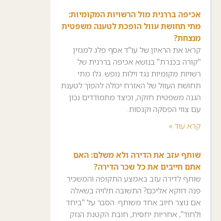
אכיפה בררנית מול הרשויות המקומיות:
מתי תחושת עוול הופכת לטענה משפטית
מנצחת?
קראו את הראיון של עו"ד אסף פלג למגזין
"קורה בכנרת" בנושא אכיפה בררנית של
רשויות מקומיות נגד וילות נופש. גלו מתי
תחושת העוול של האזרח יכולה להפוך לטענת
הגנה משפטית חזקה, וכיצד מתמודדים נכון
עם צווי הפסקה וקנסות.
קרא עוד »
שותף עזב את הדירה ולא משלם: האם
אתם חייבים את כל שכר הדירה?
שותף לדירה עזב באמצע התקופה והמשכיר
פנה דווקא אליכם? התשובה תלויה בשאלה
אם נוצר חיוב אחד משותף. הסבר על "ביחד
ולחוד", אחריות יחסית, חובת הקטנת הנזק