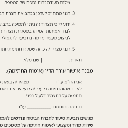
צילום תעודת זהות וספח של המטפל.
הנני מתחייב לעדכן בכתב את חברת הביט
ידוע לי כי תצהיר זה ניתן לתמיכה בתב
לברר אמיתות המידע במסגרת תצהיר זה. כן
לביצוע מעשה מרמה בתביעה לתגמולי ב
הנני מצהיר/ה כי זה שמי, זו חתימתי ותו
תאריך: ____________ | שם מלא: ___________
מבנה אישור עורך הדין (אימות החתימה):
אני הח"מ עו"ד ____________ מצהיר/ה בזאת כי
לאחר שהזהרתיו/ה כי עליו/ה להצהיר את האמת
חתמ/ה על התצהיר דלעיל בפני.
חתימה וחותמת: ____________ עו"ד
מגישים תביעת סיעוד לחברת הביטוח ונדרשים לאמ
שירות מהיר ומקצועי לאימות חתימה על מסמכים מ