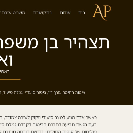
בית
אודות
בתקשורת
משפט אזרחי-
תצהיר בן משפחה
וא
ראשי
אימות חתימה עורך דין
,
ביטוח סיעודי
,
גמלת סיעוד
,
ה
כאשר אדם מגיע למצב סיעודי וזקוק לעזרה צמודה,
בנ
בעת הגשת תביעה לחברת הביטוח לקבלת גמלת סיע
פוליסות של קופות החולים),
נדרשת הוכחה חותכת לכ