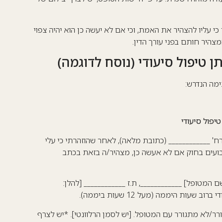
י עליו להצהיר את האמת, וכי אם לא יעשה כן הוא יהיה צפוי
צהיר חותם בפני עורך הדין
.
טיפול סיעודי (נוסח לדוגמה)
מה הנדרש:
פול סיעודי
מרח' ____________ (כתובת מלאה), לאחר שהוזהרתי כי עלי
בועים בחוק אם לא אעשה כן, מצהיר/ה בזאת בכתב
 המטופל] ____________, ת.ז ____________ [להלן:
שעות היממה (מעל 12 שעות ביממה).
ורר/לא מתגורר עם המטופל. [יש לסמן הרלוונטי]. *יש לצרף