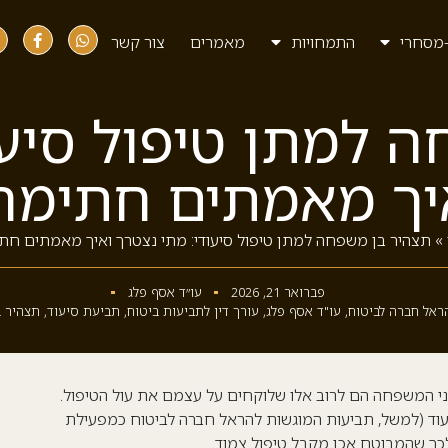
מסחרי
התמחויות
מאמרים
צור קשר
 למתן טיפול סיעו
יך מאמתים חתימה
»
תצהיר בן משפחה למתן טיפול סיעודי: מתי נצטרך ואיך מאמתים חת
פברואר 21, 2026
עו״ד אסף פלג
ראל חברה לביטוח
,
עו"ד אסף פלג
,
עורך דין לתביעות ביטוח
,
תביעת סיעוד
,
תצהיר 
י המשפחה הם לרוב אלו שלוקחים על עצמם את עול הטיפול.
וד (למשל,
תביעות המוגשות להראל חברה לביטוח כמפעילת
ך שהמבוטח אכן מקבל טיפול צמוד.