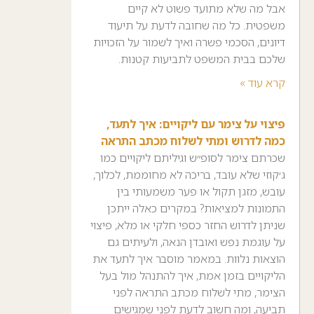
אבל מה שלא מתועד פשוט לא קיים
משפטית. כל מה שחובה לדעת על תיעוד
דיונים, הסכמי פשרה ואיך לשמור על הזכויות
שלכם בבית המשפט לתביעות קטנות.
קרא עוד »
פיצוי על צימר עם ליקויים: איך לתעד,
כמה לדרוש ומתי לשלוח מכתב התראה
שכרתם צימר לסופ״ש וגיליתם ליקויים כמו
ג׳קוזי שלא עובד, בריכה לא מחוממת, לכלוך,
עובש, מזגן תקול או פער משמעותי בין
התמונות למציאות? במקרים כאלה ייתכן
שניתן לדרוש החזר כספי חלקי או מלא, פיצוי
על עוגמת נפש ואובדן הנאה, ולעיתים גם
הוצאות נלוות. במאמר מוסבר איך לתעד את
הליקויים בזמן אמת, איך להתנהל מול בעל
הצימר, מתי לשלוח מכתב התראה לפני
תביעה, ומה חשוב לדעת לפני שמגישים