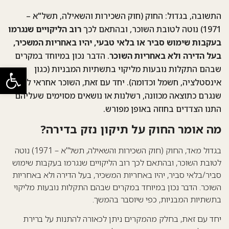
התשובה, בגדול: החוק (חוק השכירות והשאילה, תשל"א –
1971) נוטה לטובת השוכר, ובהתאם לכך
רוב הליקויים שנגרמו
בעקבות שימוש סביר או בלאי טבעי, יהיו באחריות המשכיר,
בעל הדירה ולא באחריות השוכר
. הדבר נכון במיוחד במקרים
פתח סרגל
שבהם התקלות נובעות מליקוי בתשתיות המבניות (כגון
אינסטלציה, חשמל וכדומה). יחד עם זאת, השוכר אחראי לנזק
שנגרם כתוצאה מכוונה, רשלנות או נושאים מסוימים שעליהם
התנו הצדדים בחוזה באופן מפורש.
מה אומר החוק על תיקון נזק בדירה?
בגדול מאד, החוק (
חוק השכירות והשאילה, תשל"א – 1971
) נוטה
לטובת השוכר, ובהתאם לכך רוב הליקויים שנגרמו בעקבות שימוש
סביר/בלאי סביר, יהיו באחריות המשכיר, בעל הדירה ולא באחריות
השוכר. הדבר נכון במיוחד במקרים שבהם התקלות נובעות מליקוי
בתשתיות המבניות, כפי שיוסבר בהמשך.
יחד עם זאת, בחלק מהמקרים ניתן לכאורה להתנות על ברירת