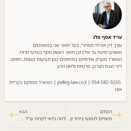
עו״ד אסף פלג
עורך דין אזרחי מסחרי, בעל תואר שני במשפטים
מאוניברסיטת בר אילן וכן תואר ראשון נוסף במדעי הרוח.
המשרד מעניק שירותים בתחומים כגון תביעות קטנות, חוזים,
דיני הגנת הצרכן, פרטיות ולשון הרע.
054-582-9265
|
pelleg-law.co.il
| המשרד ממוקם בקריית
אונו
הקודם
הבא
פיצויים לנפגעי בידוד קורונה
למה כדאי לקחת עו"ד לתביעות קטנות כשאפשר AI?