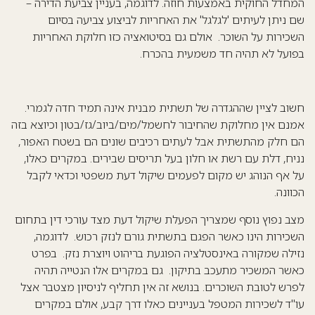
המחדל החוקית באמצעות חוזה. לדוגמה, בעניין צביעת הדירה –
שם ניתן לעיתים 'לגלגל' את האחריות לביצוע צביעה בסיום
השכירות על השוכר. אולם גם בסיטואציה כזו חלוקת האחריות
בפועל לא תהיה חד משמעית בהכרח.
חשוב לציין שההגדרה של תשתית מבנית אינה תמיד חדה לגמרי.
אמנם אין מחלוקת שהחיבור לחשמל/מים/ביוב/גז/בטון וכיוצא בזה
הם חלק מהתשתית אבל לעתים רכיבים שונים הם בשטח האפור,
נניח, דלת עם רשת או חלון בעל תריסים שבירים. במקרים כאלו,
על אף הנוהג יש מקום לפעמים שיקול דעת משפטי וכדאי לקבל
הכוונה.
מצב נפוץ נוסף שמצריך הפעלת שיקול דעת מצד
עורכי דין בתחום
השכירות
הינו כאשר הפגם בתשתית גורם לנזק רכוש. לדוגמה,
נזילה שמקורה באינסטלציה הפוגעת בריהוט ויוצרת נזק. בפרט
כאשר המשכיר מתעכב בתיקון. גם במקרים אלו הנטייה תהיה
לפרש לטובת השוכרים. בנושא זה אין תחליף לניסיון מצטבר אצל
עו"ד לשכירות המטפל בעניינים כאלו דרך קבע, אולם במקרים