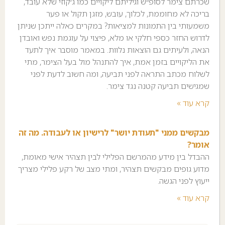
שכרתם צימר לסופ״ש וגיליתם ליקויים כמו ג׳קוזי שלא עובד,
בריכה לא מחוממת, לכלוך, עובש, מזגן תקול או פער
משמעותי בין התמונות למציאות? במקרים כאלה ייתכן שניתן
לדרוש החזר כספי חלקי או מלא, פיצוי על עוגמת נפש ואובדן
הנאה, ולעיתים גם הוצאות נלוות. במאמר מוסבר איך לתעד
את הליקויים בזמן אמת, איך להתנהל מול בעל הצימר, מתי
לשלוח מכתב התראה לפני תביעה, ומה חשוב לדעת לפני
שמגישים תביעה קטנה נגד צימר.
קרא עוד »
מבקשים ממני "תעודת יושר" לרישיון או לעבודה. מה זה
אומר?
ההבדל בין מידע מהמרשם הפלילי לבין תצהיר אישי מאומת,
מדוע גופים מבקשים תצהיר, ומתי מצב של רקע פלילי מצריך
ייעוץ לפני הגשה.
קרא עוד »