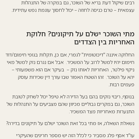
רבים שיקול דעת בריא של השוכר, גם במקרה של התנהלות
עצמאית – טרם כניסה לחוזה – יכול לחסוך עוגמת נפש עתידית.
מתי השוכר ישלם על תיקונים? חלוקת
האחריות בין הצדדים
החלוקה איננה "דיכוטומית" לגמרי, אם כן, תקלות בגופי חימום/דוד
חימום יהיו למשל לרוב על המשכיר. אבל אם נגרם נזק למשל מאי
ניקוי פילטר, האחריות לאותו נזק – בעיקר אם הוא משמעותי –
יהא על השוכר. זהו השטח האפור שבו עורך דין שכירות עוסק
פעמים רבות.
בנוסף, ריבוי נזקים בהם בעל הדירה לא טיפל יכול לשחק לטובת
השוכר, גם במקרים גבוליים מכיוון שהם מצביעים על התנהלות של
התנערות מאחריות מצד המשכיר.
נשאלת השאלה, אז מתי בכל זאת השוכר ישלם על תיקונים בדירה?
עו"ד אסף פלג מסביר כי לכלל הזה יש מספר חריגים שהעיקרי