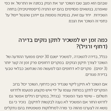
שבהם הוא מצב שבו השוכר יצר את הנזק בכוונה או התרשל. או כפי
שאמרנו, בנושאים מסוימים בהם יש התניה (דיספוזיטיבית) בחוזה
השכירות. יחד עם זאת, בנסיבות נוספות גם ייתכן שהנטל ייפול על
כתפי זה השוכר את הנכס.
כמה זמן יש למשכיר לתקן נזקים בדירה
(דחוף ורגיל)?
ככלל, בדירה להשכרה , למשכיר ישנם 30 ימים ממועד ההודעה של
השוכר לצורך תיקון הנזקים. במקרים דחופים פרק זמן זה קצר יותר
(3 ימים). מקרים לא דחופים הם למעשה מה שנחשב כבלאי טבעי
בדירת מגורים.
אם השוכר לא תיקן ליקוי שנגדיר כאן כדחוף, השוכר יכול ברוב
המקרים לתקן בכוחות עצמו על ידי איש מקצוע מטעמו ולדרוש
תשלום – שיפוי מצד המשכיר (בגדול, במקרים רגילים אפשר גם
לדרוש החזר אם המשכיר לא נענה לבקשות לתיקון). נזכיר כי גם
נושא זה לצערנו מהווה כר פורה למחלוקות משפטיות בהם נתקלים