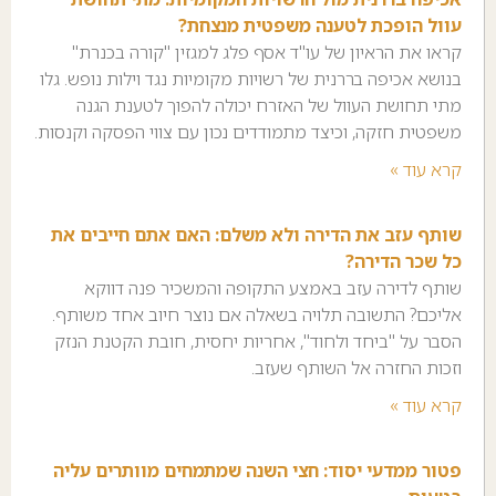
עוול הופכת לטענה משפטית מנצחת?
קראו את הראיון של עו"ד אסף פלג למגזין "קורה בכנרת"
בנושא אכיפה בררנית של רשויות מקומיות נגד וילות נופש. גלו
מתי תחושת העוול של האזרח יכולה להפוך לטענת הגנה
משפטית חזקה, וכיצד מתמודדים נכון עם צווי הפסקה וקנסות.
קרא עוד »
שותף עזב את הדירה ולא משלם: האם אתם חייבים את
כל שכר הדירה?
שותף לדירה עזב באמצע התקופה והמשכיר פנה דווקא
אליכם? התשובה תלויה בשאלה אם נוצר חיוב אחד משותף.
הסבר על "ביחד ולחוד", אחריות יחסית, חובת הקטנת הנזק
וזכות החזרה אל השותף שעזב.
קרא עוד »
פטור ממדעי יסוד: חצי השנה שמתמחים מוותרים עליה