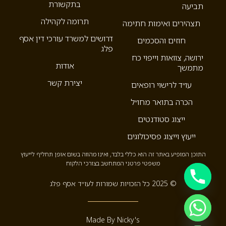
בתקשורת
תביעה
תרומה לקהילה
תצהירים ואימות חתימה
דרושים למשרד עורכי דין אסף
חוזים והסכמים
פלג
ירושה, צוואות וייפוי כח
אודות
מתמשך
יצירת קשר
עו״ד לרישוי רופאים
הכרה בתואר מחו״ל
ייצוג סטודנטים
ייעוץ וייצוג פסיכולוגים
התוכן המופיע באתר זה הוא כללי בלבד, ואינו מהווה בשום אופן תחליף לייעוץ
משפטי פרטני המתחשב בצורכי הלקוח
© 2025 כל הזכויות שמורות לעו״ד אסף פלג
Hide c
Made By Nicky's