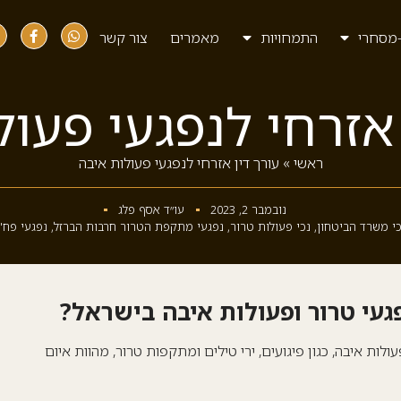
מסחרי
התמחויות
מאמרים
צור קשר
 אזרחי לנפגעי פעול
ראשי
»
עורך דין אזרחי לנפגעי פעולות איבה
נובמבר 2, 2023
עו״ד אסף פלג
כי משרד הביטחון
,
נכי פעולות טרור
,
נפגעי מתקפת הטרור חרבות הברזל
,
נפגעי פח"
געי טרור ופעולות איבה בישראל?
לות איבה, כגון פיגועים, ירי טילים ומתקפות טרור, מהוות איום