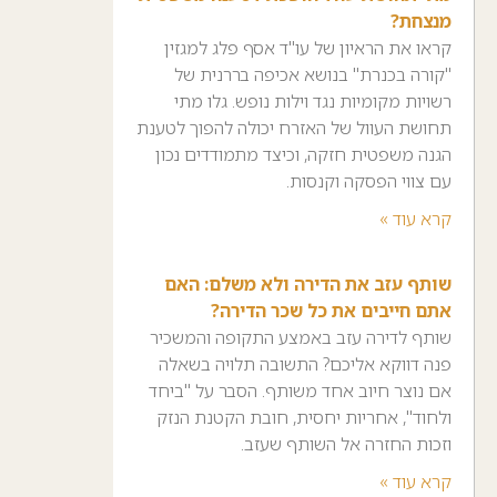
מנצחת?
קראו את הראיון של עו"ד אסף פלג למגזין
"קורה בכנרת" בנושא אכיפה בררנית של
רשויות מקומיות נגד וילות נופש. גלו מתי
תחושת העוול של האזרח יכולה להפוך לטענת
הגנה משפטית חזקה, וכיצד מתמודדים נכון
עם צווי הפסקה וקנסות.
קרא עוד »
שותף עזב את הדירה ולא משלם: האם
אתם חייבים את כל שכר הדירה?
שותף לדירה עזב באמצע התקופה והמשכיר
פנה דווקא אליכם? התשובה תלויה בשאלה
אם נוצר חיוב אחד משותף. הסבר על "ביחד
ולחוד", אחריות יחסית, חובת הקטנת הנזק
וזכות החזרה אל השותף שעזב.
קרא עוד »