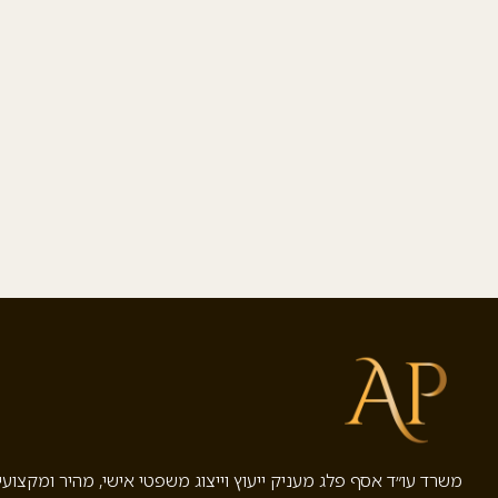
משרד עו״ד אסף פלג מעניק ייעוץ וייצוג משפטי אישי, מהיר ומקצוע