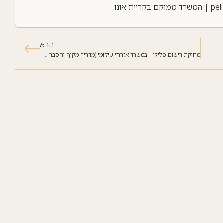
pel
| המשרד ממוקם בקריית אונו
הבא
מחיקת רישום פלילי – במשרד אזרחי שיקומי (מדריך מקיף והסבר על היתרונות הגלומים)