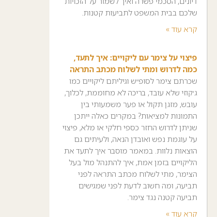
דיונים, הסכמי פשרה ואיך לשמור על הזכויות
שלכם בבית המשפט לתביעות קטנות.
קרא עוד »
פיצוי על צימר עם ליקויים: איך לתעד,
כמה לדרוש ומתי לשלוח מכתב התראה
שכרתם צימר לסופ״ש וגיליתם ליקויים כמו
ג׳קוזי שלא עובד, בריכה לא מחוממת, לכלוך,
עובש, מזגן תקול או פער משמעותי בין
התמונות למציאות? במקרים כאלה ייתכן
שניתן לדרוש החזר כספי חלקי או מלא, פיצוי
על עוגמת נפש ואובדן הנאה, ולעיתים גם
הוצאות נלוות. במאמר מוסבר איך לתעד את
הליקויים בזמן אמת, איך להתנהל מול בעל
הצימר, מתי לשלוח מכתב התראה לפני
תביעה, ומה חשוב לדעת לפני שמגישים
תביעה קטנה נגד צימר.
קרא עוד »