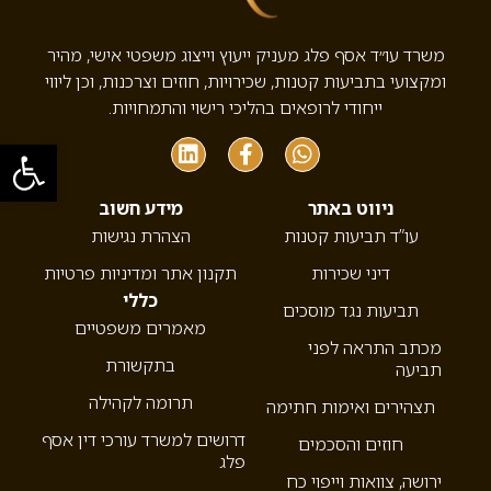
משרד עו״ד אסף פלג מעניק ייעוץ וייצוג משפטי אישי, מהיר
ומקצועי בתביעות קטנות, שכירויות, חוזים וצרכנות, וכן ליווי
ייחודי לרופאים בהליכי רישוי והתמחויות.
פתח סרגל
ניווט באתר
מידע חשוב
עו”ד תביעות קטנות
הצהרת נגישות
דיני שכירות
תקנון אתר ומדיניות פרטיות
כללי
תביעות נגד מוסכים
מאמרים משפטיים
מכתב התראה לפני
בתקשורת
תביעה
תרומה לקהילה
תצהירים ואימות חתימה
דרושים למשרד עורכי דין אסף
חוזים והסכמים
פלג
ירושה, צוואות וייפוי כח