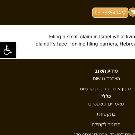
03-7385404
Filing a small claim in Israel while li
פתח סרגל
plaintiffs face—online filing barriers, Heb
מידע חשוב
הצהרת נגישות
תקנון אתר ומדיניות פרטיות
כללי
מאמרים משפטיים
בתקשורת
תרומה לקהילה
ושים למשרד עורכי דין אסף פלג