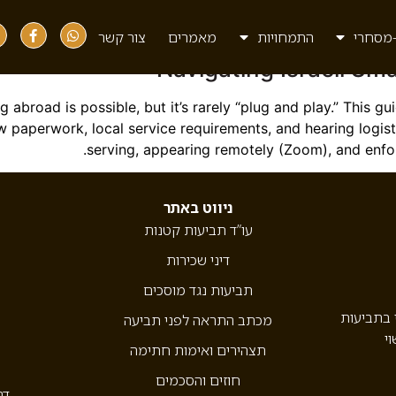
non-resid
מסחרי
התמחויות
מאמרים
צור קשר
Navigating Israeli Sm
ving abroad is possible, but it’s rarely “plug and play.” This 
rew paperwork, local service requirements, and hearing logis
serving, appearing remotely (Zoom), and enfor
ניווט באתר
עו”ד תביעות קטנות
דיני שכירות
תביעות נגד מוסכים
י בתביעות
מכתב התראה לפני תביעה
וי
תצהירים ואימות חתימה
חוזים והסכמים
דר