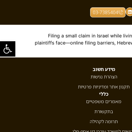
03-7385404
Filing a small claim in Israel while li
פתח סרגל
plaintiffs face—online filing barriers, Heb
מידע חשוב
הצהרת נגישות
תקנון אתר ומדיניות פרטיות
כללי
מאמרים משפטיים
בתקשורת
תרומה לקהילה
ושים למשרד עורכי דין אסף פלג