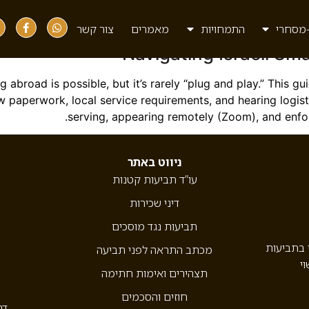
cons
מסחרי
התמחויות
מאמרים
צור קשר
Navigating Israeli Sm
ving abroad is possible, but it’s rarely “plug and play.” This 
rew paperwork, local service requirements, and hearing logis
serving, appearing remotely (Zoom), and enfor
ניווט באתר
עו”ד תביעות קטנות
דיני שכירות
תביעות נגד מוסכים
י בתביעות
מכתב התראה לפני תביעה
וי
תצהירים ואימות חתימה
חוזים והסכמים
דר