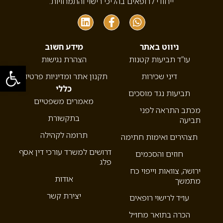
ייחודי לרופאים בהליכי רישוי והתמחויות.
ניווט באתר
מידע חשוב
עו”ד תביעות קטנות
הצהרת נגישות
פתח סרגל
דיני שכירות
תקנון אתר ומדיניות פרטיות
כללי
תביעות נגד מוסכים
מאמרים משפטיים
מכתב התראה לפני
בתקשורת
תביעה
תרומה לקהילה
תצהירים ואימות חתימה
דרושים למשרד עורכי דין אסף
חוזים והסכמים
פלג
ירושה, צוואות וייפוי כח
אודות
מתמשך
יצירת קשר
עו״ד לרישוי רופאים
הכרה בתואר מחו״ל