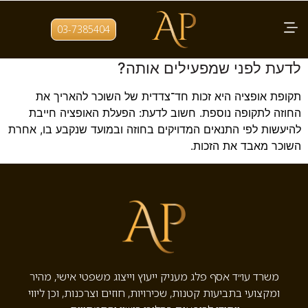
תגית:
תקופת אופציה
03-7385404
מהי תקופת אופציה בחוזה שכירות ומה חשוב
לדעת לפני שמפעילים אותה?
תקופת אופציה היא זכות חד־צדדית של השוכר להאריך את
החוזה לתקופה נוספת. חשוב לדעת: הפעלת האופציה חייבת
להיעשות לפי התנאים המדויקים בחוזה ובמועד שנקבע בו, אחרת
השוכר מאבד את הזכות.
משרד עו״ד אסף פלג מעניק ייעוץ וייצוג משפטי אישי, מהיר
ומקצועי בתביעות קטנות, שכירויות, חוזים וצרכנות, וכן ליווי