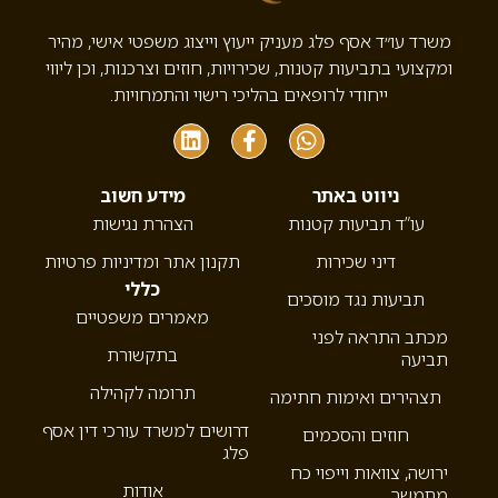
משרד עו״ד אסף פלג מעניק ייעוץ וייצוג משפטי אישי, מהיר
ומקצועי בתביעות קטנות, שכירויות, חוזים וצרכנות, וכן ליווי
ייחודי לרופאים בהליכי רישוי והתמחויות.
ניווט באתר
מידע חשוב
עו”ד תביעות קטנות
הצהרת נגישות
דיני שכירות
תקנון אתר ומדיניות פרטיות
כללי
תביעות נגד מוסכים
מאמרים משפטיים
מכתב התראה לפני
בתקשורת
תביעה
תרומה לקהילה
תצהירים ואימות חתימה
דרושים למשרד עורכי דין אסף
חוזים והסכמים
פלג
ירושה, צוואות וייפוי כח
אודות
מתמשך