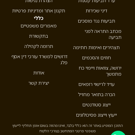
עו”ד תביעות קטנות
הצהרת נגישות
דיני שכירות
תקנון אתר ומדיניות פרטיות
כללי
תביעות נגד מוסכים
מאמרים משפטיים
מכתב התראה לפני
בתקשורת
תביעה
תרומה לקהילה
תצהירים ואימות חתימה
דרושים למשרד עורכי דין אסף
חוזים והסכמים
פלג
ירושה, צוואות וייפוי כח
אודות
מתמשך
יצירת קשר
עו״ד לרישוי רופאים
הכרה בתואר מחו״ל
ייצוג סטודנטים
ייעוץ וייצוג פסיכולוגים
התוכן המופיע באתר זה הוא כללי בלבד, ואינו מהווה בשום אופן תחליף לייעוץ
משפטי פרטני המתחשב בצורכי הלקוח