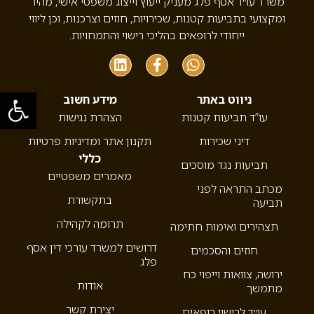
משרד עו״ד אסף פלג מעניק ייעוץ וייצוג משפטי אישי, מהיר
ומקצועי בתביעות קטנות, שכירויות, חוזים וצרכנות, וכן ליווי
ייחודי לרופאים בהליכי רישוי והתמחויות.
פתח סרגל
ניווט באתר
מידע חשוב
עו”ד תביעות קטנות
הצהרת נגישות
דיני שכירות
תקנון אתר ומדיניות פרטיות
כללי
תביעות נגד מוסכים
מאמרים משפטיים
מכתב התראה לפני
בתקשורת
תביעה
תרומה לקהילה
תצהירים ואימות חתימה
דרושים למשרד עורכי דין אסף
חוזים והסכמים
פלג
ירושה, צוואות וייפוי כח
אודות
מתמשך
יצירת קשר
עו״ד לרישוי רופאים