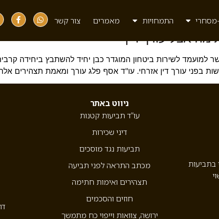
מסחרי
התמחויות
מאמרים
צור קשר
ימה אצל עורך דין
למועמד לשירות ביטחון המוגדר כבן יחיד להשתבץ ביחידה קרבית,
בפני עורך דין אזרחי. עו"ד אסף פלג עורך ומאמת תצהירים אלה פר
ניווט באתר
עו”ד תביעות קטנות
דיני שכירות
תביעות נגד מוסכים
י בתביעות
מכתב התראה לפני תביעה
וי
תצהירים ואימות חתימה
חוזים והסכמים
דר
ירושה, צוואות וייפוי כח מתמשך