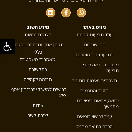
ייחודי לרופאים בהליכי רישוי והתמחויות.
ניווט באתר
מידע חשוב
עו”ד תביעות קטנות
הצהרת נגישות
פתח סרגל
דיני שכירות
תקנון אתר ומדיניות פרטיות
כללי
תביעות נגד מוסכים
מאמרים משפטיים
מכתב התראה לפני
בתקשורת
תביעה
תרומה לקהילה
תצהירים ואימות חתימה
דרושים למשרד עורכי דין אסף
חוזים והסכמים
פלג
ירושה, צוואות וייפוי כח
אודות
מתמשך
יצירת קשר
עו״ד לרישוי רופאים
הכרה בתואר מחו״ל