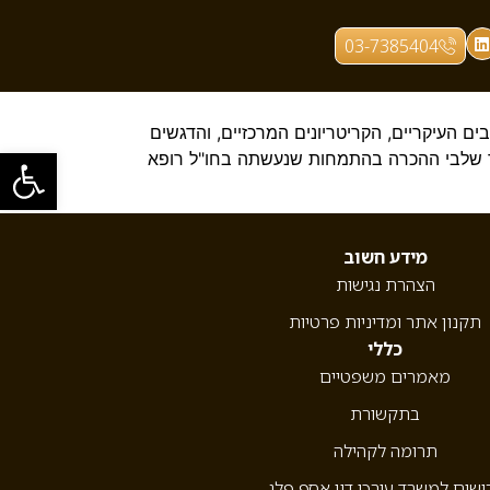
03-7385404
 העיקריים, הקריטריונים המרכזיים, והדגשים
פתח סרגל
ינו להתייעצות בטל' 054-5829265 או במיילים שבדף צור קשר שלבי ההכרה בהתמחות שנעשתה בחו"ל רופא
מידע חשוב
הצהרת נגישות
תקנון אתר ומדיניות פרטיות
כללי
מאמרים משפטיים
בתקשורת
תרומה לקהילה
ושים למשרד עורכי דין אסף פלג