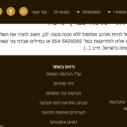
ת רפואית
מסחרי
התמחויות
מאמרים
צור קשר
אל – כל מה שצריך לדעת
היות מורכב ומתסכל ללא הכנה נכונה. לכן, חשוב להכיר את השלבים
שיקלו על התהליך וימנעו עיכובים מיותרים. ניתן לפנות אל
חה בישראל, חייב […]
ניווט באתר
עו”ד תביעות קטנות
דיני שכירות
תביעות נגד מוסכים
י בתביעות
מכתב התראה לפני תביעה
וי
תצהירים ואימות חתימה
חוזים והסכמים
דר