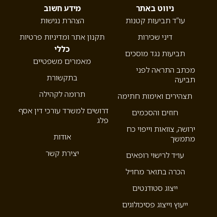
ניווט באתר
מידע חשוב
עו”ד תביעות קטנות
הצהרת נגישות
דיני שכירות
תקנון אתר ומדיניות פרטיות
כללי
תביעות נגד מוסכים
מאמרים משפטיים
מכתב התראה לפני
בתקשורת
תביעה
תרומה לקהילה
תצהירים ואימות חתימה
דרושים למשרד עורכי דין אסף
חוזים והסכמים
פלג
ירושה, צוואות וייפוי כח
אודות
מתמשך
יצירת קשר
עו״ד לרישוי רופאים
הכרה בתואר מחו״ל
ייצוג סטודנטים
ייעוץ וייצוג פסיכולוגים