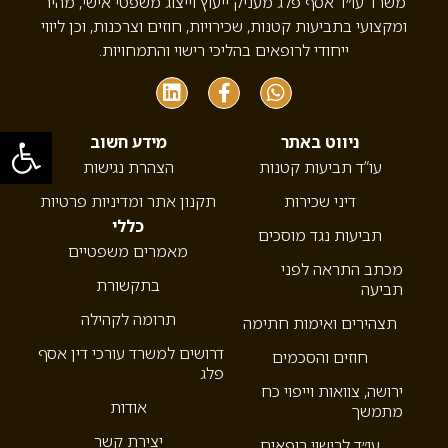
משרד עו״ד אסף פלג מעניק ייעוץ וייצוג משפטי אישי, מהיר
ומקצועי בתביעות קטנות, שכירויות, חוזים וצרכנות, וכן ליווי
ייחודי לרופאים בהליכי רישוי והתמחויות.
פתח סרגל
ניווט באתר
מידע חשוב
עו”ד תביעות קטנות
הצהרת נגישות
דיני שכירות
תקנון אתר ומדיניות פרטיות
כללי
תביעות נגד מוסכים
מאמרים משפטיים
מכתב התראה לפני
בתקשורת
תביעה
תרומה לקהילה
תצהירים ואימות חתימה
דרושים למשרד עורכי דין אסף
חוזים והסכמים
פלג
ירושה, צוואות וייפוי כח
אודות
מתמשך
יצירת קשר
עו״ד לרישוי רופאים