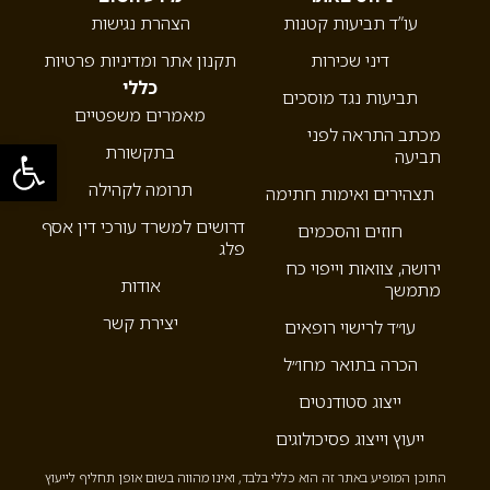
עו”ד תביעות קטנות
הצהרת נגישות
דיני שכירות
תקנון אתר ומדיניות פרטיות
כללי
תביעות נגד מוסכים
מאמרים משפטיים
מכתב התראה לפני
פתח סרגל
בתקשורת
תביעה
תרומה לקהילה
תצהירים ואימות חתימה
דרושים למשרד עורכי דין אסף
חוזים והסכמים
פלג
ירושה, צוואות וייפוי כח
אודות
מתמשך
יצירת קשר
עו״ד לרישוי רופאים
הכרה בתואר מחו״ל
ייצוג סטודנטים
ייעוץ וייצוג פסיכולוגים
התוכן המופיע באתר זה הוא כללי בלבד, ואינו מהווה בשום אופן תחליף לייעוץ