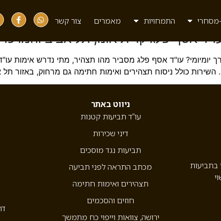
מסחרי
התמחויות
מאמרים
צור קשר
ו"ד אסף פלג קרית אונו, תל אביב והמרכז
ך יומיומי? עו"ד אסף פלג מסביר מהו תצהיר, מתי נדרש אימות עו"ד
השירות כולל ניסוח תצהירים ואימות חתימה גם מרחוק, באזור תל א
ניווט באתר
עו”ד תביעות קטנות
דיני שכירות
תביעות נגד מוסכים
י בתביעות
מכתב התראה לפני תביעה
וי
תצהירים ואימות חתימה
חוזים והסכמים
דר
ירושה, צוואות וייפוי כח מתמשך