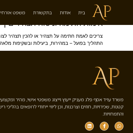
תגית:
עורך דין תל אביב
בית
אודות
בתקשורת
משפט אזרחי-
אימות חתימה וניסוח תצהירים | ע
צריכים לאמת חתימה על תצהיר או להכין תצהיר לצור
התהליך בפועל – במהירות, ביעילות ובשקיפות מלאה. 
משרד עו״ד אסף פלג מעניק ייעוץ וייצוג משפטי אישי, מהיר ומקצוע
קטנות, שכירויות, חוזים וצרכנות, וכן ליווי ייחודי לרופאים בהליכי ריש
והתמחויות.