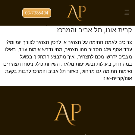
תגית:
עורך דין קריית אונו
03-7385404
אימות חתימה וניסוח תצהירים | עו"ד אסף פלג
קרית אונו, תל אביב והמרכז
צריכים לאמת חתימה על תצהיר או להכין תצהיר לצורך יומיומי?
עו"ד אסף פלג מסביר מהו תצהיר, מתי נדרש אימות עו"ד, באילו
מצבים ידרשו מכם להצהיר, ואיך מתבצע התהליך בפועל –
במהירות, ביעילות ובשקיפות מלאה. השירות כולל ניסוח תצהירים
ואימות חתימה גם מרחוק, באזור תל אביב והמרכז לרבות בקעת
אונו/קריית-אונו