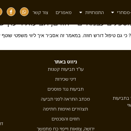
לימה
מסחרי
התמחויות
מאמרים
צור קשר
מטפלים עצמאיים – חוזים, תביעות וייעוץ ש
י גם טיפול דורש חוזה. במאמר זה אסביר איך ליווי משפטי שוטף עו
ניווט באתר
עו”ד תביעות קטנות
דיני שכירות
תביעות נגד מוסכים
י בתביעות
מכתב התראה לפני תביעה
וי
תצהירים ואימות חתימה
חוזים והסכמים
דר
ירושה, צוואות וייפוי כח מתמשך