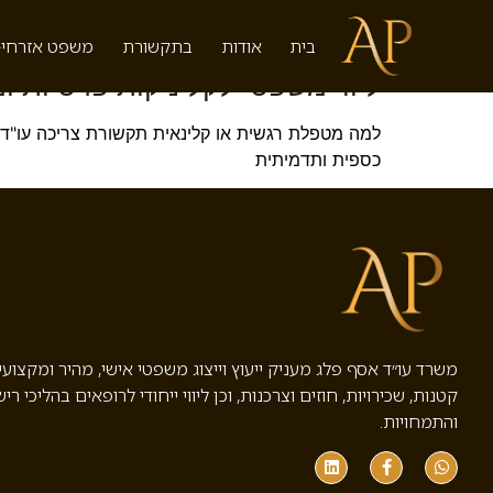
תגית:
עורך דין לרפואה מש
בית
אודות
בתקשורת
משפט אזרחי-
ליווי משפטי לקליניקות פרטיות ו
למה מטפלת רגשית או קלינאית תקשורת צריכה עו"ד? כ
כספית ותדמיתית
משרד עו״ד אסף פלג מעניק ייעוץ וייצוג משפטי אישי, מהיר ומקצוע
קטנות, שכירויות, חוזים וצרכנות, וכן ליווי ייחודי לרופאים בהליכי ריש
והתמחויות.